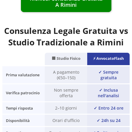
A
Rimini
Consulenza Legale Gratuita vs
Studio Tradizionale a
Rimini
🏢 Studio Fisico
⚡ AvvocatoFlash
A pagamento
✓
Sempre
Prima valutazione
(€50–150)
gratuita
Non sempre
✓
Inclusa
Verifica patrocinio
offerta
nell'analisi
2–10 giorni
✓
Entro 24 ore
Tempi risposta
Orari d'ufficio
✓
24h su 24
Disponibilità