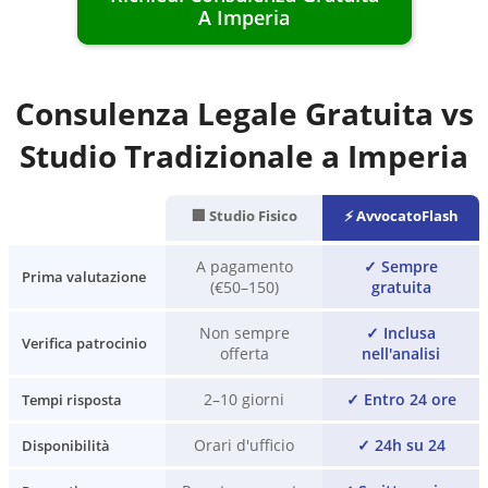
A
Imperia
Consulenza Legale Gratuita vs
Studio Tradizionale a
Imperia
🏢 Studio Fisico
⚡ AvvocatoFlash
A pagamento
✓
Sempre
Prima valutazione
(€50–150)
gratuita
Non sempre
✓
Inclusa
Verifica patrocinio
offerta
nell'analisi
2–10 giorni
✓
Entro 24 ore
Tempi risposta
Orari d'ufficio
✓
24h su 24
Disponibilità