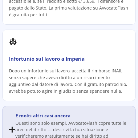
accessibile e, se il reddito è sotto €13.659, il difensore è
pagato dallo Stato. La prima valutazione su AvvocatoFlash
è gratuita per tutti.
👷
Infortunio sul lavoro a Imperia
Dopo un infortunio sul lavoro, accetta il rimborso INAIL
senza sapere che aveva diritto a un risarcimento
aggiuntivo dal datore di lavoro. Con il gratuito patrocinio,
avrebbe potuto agire in giudizio senza spendere nulla.
E molti altri casi ancora
Questi sono solo esempi. AvvocatoFlash copre tutte le
➕
aree del diritto — descrivi la tua situazione e
verificheremo gratuitamente se hai diritto ad