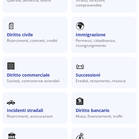
Querela, denuncia, difesa
Sfratto, locazioni,
compravendita
📄
🌍
Diritto civile
Immigrazione
Risarcimenti, contratti, crediti
Permessi, cittadinanza,
ricongiungimento
🏢
📜
Diritto commerciale
Successioni
Società, controversie aziendali
Eredità, testamento, rinuncia
🚗
🏦
Incidenti stradali
Diritto bancario
Risarcimenti, assicurazioni
Mutui, finanziamenti, truffe
🏛️
💰