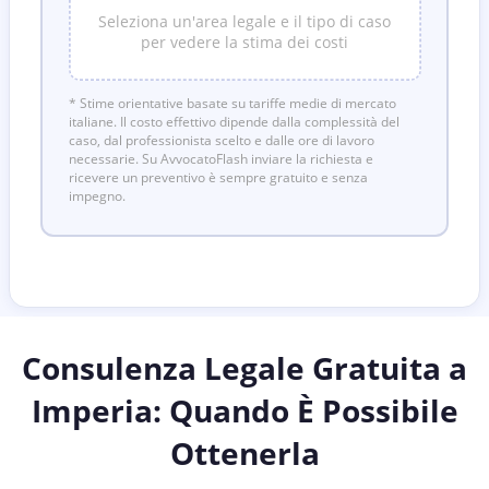
Seleziona un'area legale e il tipo di caso
per vedere la stima dei costi
* Stime orientative basate su tariffe medie di mercato
italiane. Il costo effettivo dipende dalla complessità del
caso, dal professionista scelto e dalle ore di lavoro
necessarie. Su AvvocatoFlash inviare la richiesta e
ricevere un preventivo è sempre gratuito e senza
impegno.
Consulenza Legale Gratuita a
Imperia
: Quando È Possibile
Ottenerla