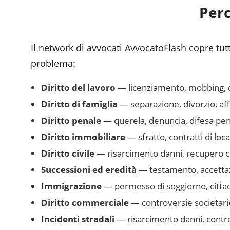
Perc
Il network di avvocati AvvocatoFlash copre tutte
problema:
Diritto del lavoro
— licenziamento, mobbing, dim
Diritto di famiglia
— separazione, divorzio, af
Diritto penale
— querela, denuncia, difesa pena
Diritto immobiliare
— sfratto, contratti di loc
Diritto civile
— risarcimento danni, recupero cr
Successioni ed eredità
— testamento, accettazi
Immigrazione
— permesso di soggiorno, cittad
Diritto commerciale
— controversie societarie
Incidenti stradali
— risarcimento danni, controv