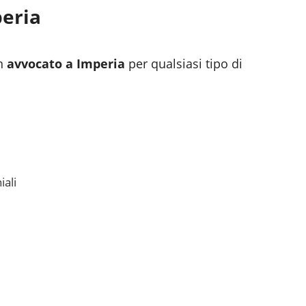
eria
n
avvocato a
Imperia
per qualsiasi tipo di
iali