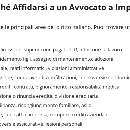
hé Affidarsi a un Avvocato a
Imp
 le principali aree del diritto italiano. Puoi trovare u
issioni, stipendi non pagati, TFR, infortuni sul lavoro
fidamento figli, assegno di mantenimento, adozioni
le, reati informatici, violazioni amministrative
azione, compravendita, infiltrazioni, controversie condomin
editi, contratti, pignoramento, responsabilità medica
one o rinuncia eredità, divisione ereditaria
inanza, ricongiungimento familiare, asilo
, contratti d'impresa, recupero crediti aziendali
ersie assicurative, lesioni personali