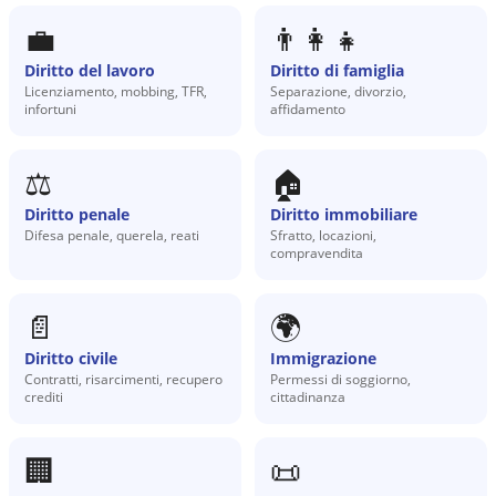
💼
👨‍👩‍👧
Diritto del lavoro
Diritto di famiglia
Licenziamento, mobbing, TFR,
Separazione, divorzio,
infortuni
affidamento
⚖️
🏠
Diritto penale
Diritto immobiliare
Difesa penale, querela, reati
Sfratto, locazioni,
compravendita
📄
🌍
Diritto civile
Immigrazione
Contratti, risarcimenti, recupero
Permessi di soggiorno,
crediti
cittadinanza
🏢
📜