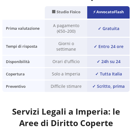
🏢 Studio Fisico
⚡ AvvocatoFlash
A pagamento
✓
Gratuita
Prima valutazione
(€50–200)
Giorni o
✓
Entro 24 ore
Tempi di risposta
settimane
Orari d'ufficio
✓
24h su 24
Disponibilità
Solo a Imperia
✓
Tutta Italia
Copertura
Difficile stimare
✓
Scritto, prima
Preventivo
Servizi Legali a
Imperia
: le
Aree di Diritto Coperte