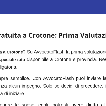
ratuita a
Crotone
: Prima Valuta
? Su AvvocatoFlash la prima valutazione
ta a
Crotone
disponibile a
Crotone
e provincia. Nes
pecializzato
igatoria.
re semplice. Con AvvocatoFlash puoi inviare la 
enza alcun impegno. Solo se decidi di procedere,
 di iniziare.
ere le spese legali, potresti avere diritto al