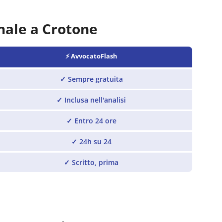
nale a
Crotone
⚡ AvvocatoFlash
✓
Sempre gratuita
✓
Inclusa nell'analisi
✓
Entro 24 ore
✓
24h su 24
✓
Scritto, prima