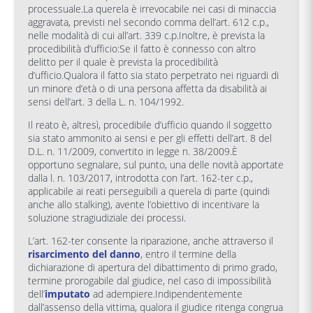
processuale.La querela è irrevocabile nei casi di minaccia
aggravata, previsti nel secondo comma dell’art. 612 c.p.,
nelle modalità di cui all’art. 339 c.p.Inoltre, è prevista la
procedibilità d’ufficio:Se il fatto è connesso con altro
delitto per il quale è prevista la procedibilità
d’ufficio.Qualora il fatto sia stato perpetrato nei riguardi di
un minore d’età o di una persona affetta da disabilità ai
sensi dell’art. 3 della L. n. 104/1992.
Il reato è, altresì, procedibile d’ufficio quando il soggetto
sia stato ammonito ai sensi e per gli effetti dell’art. 8 del
D.L. n. 11/2009, convertito in legge n. 38/2009.È
opportuno segnalare, sul punto, una delle novità apportate
dalla l. n. 103/2017, introdotta con l’art. 162-ter c.p.,
applicabile ai reati perseguibili a querela di parte (quindi
anche allo stalking), avente l’obiettivo di incentivare la
soluzione stragiudiziale dei processi.
L’art. 162-ter consente la riparazione, anche attraverso il
risarcimento del danno
, entro il termine della
dichiarazione di apertura del dibattimento di primo grado,
termine prorogabile dal giudice, nel caso di impossibilità
dell’
imputato
ad adempiere.Indipendentemente
dall’assenso della vittima, qualora il giudice ritenga congrua