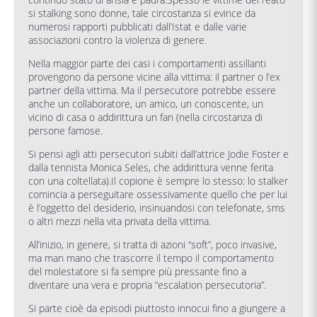
si stalking sono donne, tale circostanza si evince da
numerosi rapporti pubblicati dall’Istat e dalle varie
associazioni contro la violenza di genere.
Nella maggior parte dei casi i comportamenti assillanti
provengono da persone vicine alla vittima: il partner o l’ex
partner della vittima. Ma il persecutore potrebbe essere
anche un collaboratore, un amico, un conoscente, un
vicino di casa o addirittura un fan (nella circostanza di
persone famose.
Si pensi agli atti persecutori subiti dall’attrice Jodie Foster e
dalla tennista Monica Seles, che addirittura venne ferita
con una coltellata).Il copione è sempre lo stesso: lo stalker
comincia a perseguitare ossessivamente quello che per lui
è l’oggetto del desiderio, insinuandosi con telefonate, sms
o altri mezzi nella vita privata della vittima.
All’inizio, in genere, si tratta di azioni “soft”, poco invasive,
ma man mano che trascorre il tempo il comportamento
del molestatore si fa sempre più pressante fino a
diventare una vera e propria “escalation persecutoria”.
Si parte cioè da episodi piuttosto innocui fino a giungere a