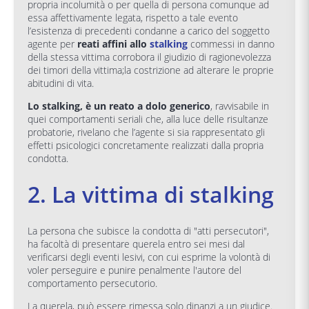
propria incolumità o per quella di persona comunque ad
essa affettivamente legata, rispetto a tale evento
l’esistenza di precedenti condanne a carico del soggetto
agente per
reati affini allo
stalking
commessi in danno
della stessa vittima corrobora il giudizio di ragionevolezza
dei timori della vittima;la costrizione ad alterare le proprie
abitudini di vita.
Lo stalking, è un reato a dolo generico
, ravvisabile in
quei comportamenti seriali che, alla luce delle risultanze
probatorie, rivelano che l’agente si sia rappresentato gli
effetti psicologici concretamente realizzati dalla propria
condotta.
2. La vittima di stalking
La persona che subisce la condotta di "atti persecutori",
ha facoltà di presentare querela entro sei mesi dal
verificarsi degli eventi lesivi, con cui esprime la volontà di
voler perseguire e punire penalmente l'autore del
comportamento persecutorio.
La querela, può essere rimessa solo dinanzi a un giudice.