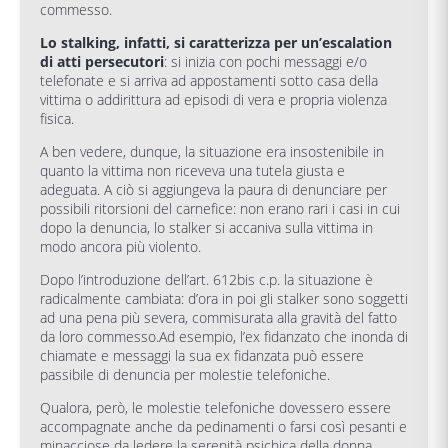
commesso.
Lo stalking, infatti, si caratterizza per un’escalation
di atti persecutori
: si inizia con pochi messaggi e/o
telefonate e si arriva ad appostamenti sotto casa della
vittima o addirittura ad episodi di vera e propria violenza
fisica.
A ben vedere, dunque, la situazione era insostenibile in
quanto la vittima non riceveva una tutela giusta e
adeguata. A ciò si aggiungeva la paura di denunciare per
possibili ritorsioni del carnefice: non erano rari i casi in cui
dopo la denuncia, lo stalker si accaniva sulla vittima in
modo ancora più violento.
Dopo l’introduzione dell’art. 612bis c.p. la situazione è
radicalmente cambiata: d’ora in poi gli stalker sono soggetti
ad una pena più severa, commisurata alla gravità del fatto
da loro commesso.Ad esempio, l’ex fidanzato che inonda di
chiamate e messaggi la sua ex fidanzata può essere
passibile di denuncia per molestie telefoniche.
Qualora, però, le molestie telefoniche dovessero essere
accompagnate anche da pedinamenti o farsi così pesanti e
minacciose da ledere la serenità psichica della donna,