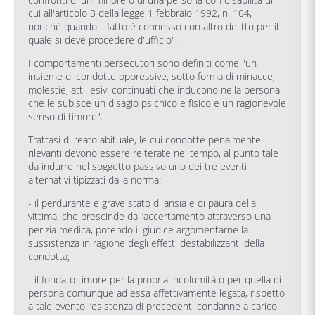
cui all'articolo 3 della legge 1 febbraio 1992, n. 104,
nonché quando il fatto è connesso con altro delitto per il
quale si deve procedere d'ufficio".
I comportamenti persecutori sono definiti come "un
insieme di condotte oppressive, sotto forma di minacce,
molestie, atti lesivi continuati che inducono nella persona
che le subisce un disagio psichico e fisico e un ragionevole
senso di timore".
Trattasi di reato abituale, le cui condotte penalmente
rilevanti devono essere reiterate nel tempo, al punto tale
da indurre nel soggetto passivo uno dei tre eventi
alternativi tipizzati dalla norma:
- il perdurante e grave stato di ansia e di paura della
vittima, che prescinde dall’accertamento attraverso una
perizia medica, potendo il giudice argomentarne la
sussistenza in ragione degli effetti destabilizzanti della
condotta;
- il fondato timore per la propria incolumità o per quella di
persona comunque ad essa affettivamente legata, rispetto
a tale evento l’esistenza di precedenti condanne a carico