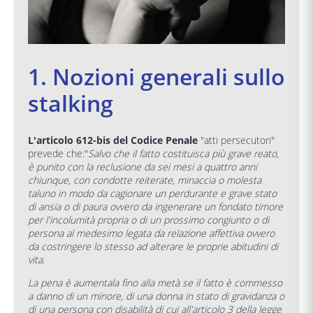
1. Nozioni generali sullo
stalking
L'articolo 612-bis del Codice Penale
"atti persecutori"
prevede che:"
Salvo che il fatto costituisca più grave reato,
è punito con la reclusione da sei mesi a quattro anni
chiunque, con condotte reiterate, minaccia o molesta
taluno in modo da cagionare un perdurante e grave stato
di ansia o di paura ovvero da ingenerare un fondato timore
per l'incolumità propria o di un prossimo congiunto o di
persona al medesimo legata da relazione affettiva ovvero
da costringere lo stesso ad alterare le proprie abitudini di
vita.
La pena è aumentala fino alla metà se il fatto è commesso
a danno di un minore, di una donna in stato di gravidanza o
di una persona con disabilità di cui all'articolo 3 della legge