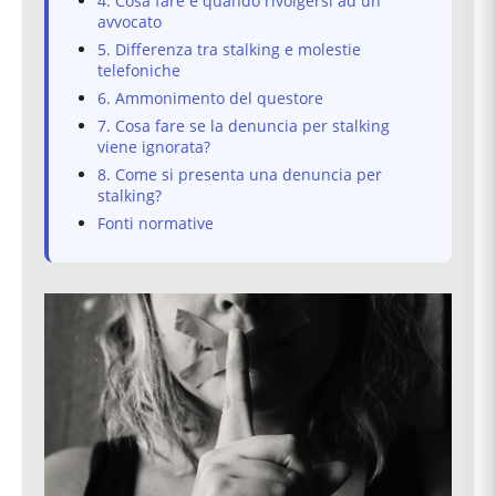
4. Cosa fare e quando rivolgersi ad un
avvocato
5. Differenza tra stalking e molestie
telefoniche
6. Ammonimento del questore
7. Cosa fare se la denuncia per stalking
viene ignorata?
8. Come si presenta una denuncia per
stalking?
Fonti normative