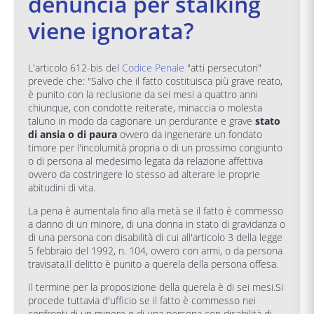
denuncia per stalking
viene ignorata?
L'articolo 612-bis del
Codice Penale
"atti persecutori"
prevede che: "Salvo che il fatto costituisca più grave reato,
è punito con la reclusione da sei mesi a quattro anni
chiunque, con condotte reiterate, minaccia o molesta
taluno in modo da cagionare un perdurante e grave
stato
di ansia o di paura
ovvero da ingenerare un fondato
timore per l'incolumità propria o di un prossimo congiunto
o di persona al medesimo legata da relazione affettiva
ovvero da costringere lo stesso ad alterare le proprie
abitudini di vita.
La pena è aumentala fino alla metà se il fatto è commesso
a danno di un minore, di una donna in stato di gravidanza o
di una persona con disabilità di cui all'articolo 3 della legge
5 febbraio del 1992, n. 104, ovvero con armi, o da persona
travisata.Il delitto è punito a querela della persona offesa.
Il termine per la proposizione della querela è di sei mesi.Si
procede tuttavia d'ufficio se il fatto è commesso nei
confronti di un minore o di una persona con disabilità di