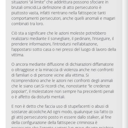
situazioni “al limite” che addirittura possono sfociare in
brutali omicidi.La definizione di atto persecutorio è
piuttosto vasta, infatti rientrano nella fattispecie tanti
comportamenti persecutori, anche quelli anomali e magari
combinati tra loro.
Ciò sta a significare che le azioni moleste potrebbero
realizzarsi mediante il sorvegliare, il pedinare, l’inseguire, il
prendere informazioni, l’introdursi nell’abitazione,
l’appostarsi sotto casa o nei pressi del luogo di lavoro della
vittima.
O ancora mediante diffusione di dichiarazioni diffamatorie
o oltraggiose e la minaccia di violenza anche nei confronti
di familiari o di persone vicine alla vittima. Si
ricomprendono anche le azioni nei confronti degli animali
che le siano cari.Si ricordi che, nonostante “le credenze
popolari”, il molestatore non sempre ha precedenti penali
o è affetto da disturbi mentali.
E non è detto che faccia uso di stupefacenti o abusi di
sostanze alcooliche.Ad ogni modo, qualunque sia l’atto (o
gli atti) persecutorio posto in essere dallo stalker, al fine
della configurazione della fattispecie criminosa è
necessario che l’agente cagioni “un grave disagio psichico