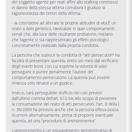
del soggetto agente per reati affini allo stalking commessi
in danno della stessa vittima corrobora il giudizio di
ragionevolezza dei timori della vittima;
- la costrizione ad alterare le proprie abitudini di vita.È un
reato a dolo generico, ravvisabile in quei comportamenti
seriali che, alla luce delle risultanze probatorie, rivelano
che l’agente si sia rappresentato gli effetti psicologici
concretamente realizzati dalla propria condotta.
La persona che subisce la condotta di "atti persecutori" ha
facoltà di presentare querela, entro sei mesi dal verificarsi
degli eventi lesivi, con cui esprime la volontà di voler
perseguire e punire penalmente l'autore del
comportamento persecutorio. La querela può essere
rimessa solo dinanzi a un giudice.
Invece, sarà perseguibile d’ufficio nei casi previsti
dall’ultimo comma dell’art. 612-bis.Allo scopo di prevenire
la consumazione del reato di atti persecutori, l'art. 8 della l.
n. 38/2009 ha previsto anche che la persona offesa possa
ricorrere alternativamente, prima di proporre eventuale
querela, ad una "procedura di ammonimento".
L'ammonimento è un provvedimento amministrativo di