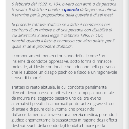
5 febbraio del 1992, n. 104, ovvero con armi, o da persona
travisata. Il delitto è punito a
querela
della persona offesa.
Il termine per la proposizione della querela è di sei mesi.
Si procede tuttavia d'ufficio se il fatto è commesso nei
confronti di un minore o di una persona con disabilità di
cui all'articolo 3 della legge 1 febbraio 1992, n. 104,
nonché quando il fatto è connesso con altro delitto per il
quale si deve procedere d'ufficio
".
I comportamenti persecutori sono definiti come "un
insieme di condotte oppressive, sotto forma di minacce,
molestie, atti lesivi continuati che inducono nella persona
che le subisce un disagio psichico e fisico e un ragionevole
senso di timore".
Trattasi di reato abituale, le cui condotte penalmente
rilevanti devono essere reiterate nel tempo, al punto tale
da indurre nel soggetto passivo uno dei tre eventi
alternativi tipizzati dalla norma:il perdurante e grave stato
di ansia e di paura della vittima, che prescinde
dall’accertamento attraverso una perizia medica, potendo il
giudice argomentarne la sussistenza in ragione degli effetti
destabilizzanti della condotta;il fondato timore per la