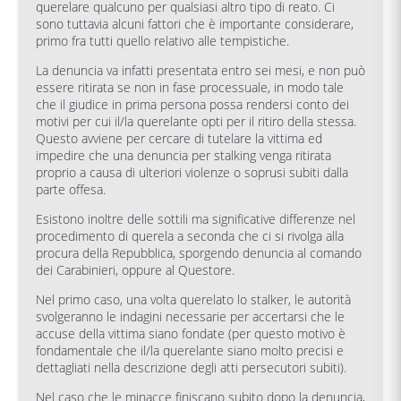
querelare qualcuno per qualsiasi altro tipo di reato. Ci
sono tuttavia alcuni fattori che è importante considerare,
primo fra tutti quello relativo alle tempistiche.
La denuncia va infatti presentata entro sei mesi, e non può
essere ritirata se non in fase processuale, in modo tale
che il giudice in prima persona possa rendersi conto dei
motivi per cui il/la querelante opti per il ritiro della stessa.
Questo avviene per cercare di tutelare la vittima ed
impedire che una denuncia per stalking venga ritirata
proprio a causa di ulteriori violenze o soprusi subiti dalla
parte offesa.
Esistono inoltre delle sottili ma significative differenze nel
procedimento di querela a seconda che ci si rivolga alla
procura della Repubblica, sporgendo denuncia al comando
dei Carabinieri, oppure al Questore.
Nel primo caso, una volta querelato lo stalker, le autorità
svolgeranno le indagini necessarie per accertarsi che le
accuse della vittima siano fondate (per questo motivo è
fondamentale che il/la querelante siano molto precisi e
dettagliati nella descrizione degli atti persecutori subiti).
Nel caso che le minacce finiscano subito dopo la denuncia,