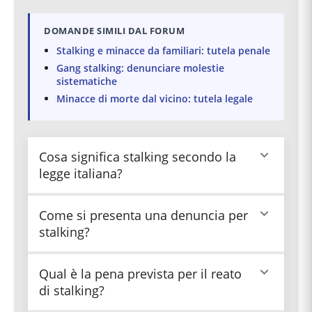
DOMANDE SIMILI DAL FORUM
Stalking e minacce da familiari: tutela penale
Gang stalking: denunciare molestie
sistematiche
Minacce di morte dal vicino: tutela legale
Cosa significa stalking secondo la
legge italiana?
Lo stalking è il reato di "atti persecutori" previsto
Come si presenta una denuncia per
dall'articolo 612-bis del Codice Penale,
stalking?
caratterizzato da condotte reiterate come
minacce, molestie o atti lesivi che causano nella
vittima un perdurante stato di ansia, paura o un
La vittima può presentare querela entro sei mesi
Qual è la pena prevista per il reato
fondato timore per la propria incolumità. La
dal verificarsi degli atti persecutori oppure
di stalking?
vittima può anche essere costretta ad alterare le
richiedere preliminarmente un ammonimento al
proprie abitudini di vita.
Questore. Se l'autore continua il comportamento