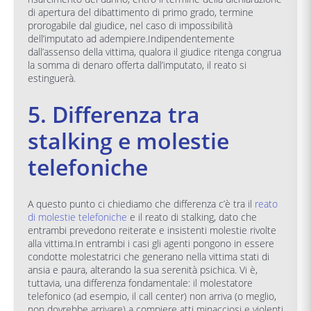
di apertura del dibattimento di primo grado, termine
prorogabile dal giudice, nel caso di impossibilità
dell’imputato ad adempiere.Indipendentemente
dall’assenso della vittima, qualora il giudice ritenga congrua
la somma di denaro offerta dall’imputato, il reato si
estinguerà.
5. Differenza tra
stalking e molestie
telefoniche
A questo punto ci chiediamo che differenza c’è tra il
reato
di molestie telefoniche
e il reato di stalking, dato che
entrambi prevedono reiterate e insistenti molestie rivolte
alla vittima.In entrambi i casi gli agenti pongono in essere
condotte molestatrici che generano nella vittima stati di
ansia e paura, alterando la sua serenità psichica. Vi è,
tuttavia, una differenza fondamentale: il molestatore
telefonico (ad esempio, il call center) non arriva (o meglio,
non dovrebbe arrivare) a compiere atti minacciosi e violenti