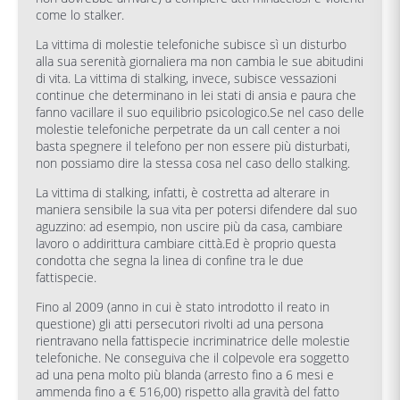
come lo stalker.
La vittima di molestie telefoniche subisce sì un disturbo
alla sua serenità giornaliera ma non cambia le sue abitudini
di vita. La vittima di stalking, invece, subisce vessazioni
continue che determinano in lei stati di ansia e paura che
fanno vacillare il suo equilibrio psicologico.Se nel caso delle
molestie telefoniche perpetrate da un call center a noi
basta spegnere il telefono per non essere più disturbati,
non possiamo dire la stessa cosa nel caso dello stalking.
La vittima di stalking, infatti, è costretta ad alterare in
maniera sensibile la sua vita per potersi difendere dal suo
aguzzino: ad esempio, non uscire più da casa, cambiare
lavoro o addirittura cambiare città.Ed è proprio questa
condotta che segna la linea di confine tra le due
fattispecie.
Fino al 2009 (anno in cui è stato introdotto il reato in
questione) gli atti persecutori rivolti ad una persona
rientravano nella fattispecie incriminatrice delle molestie
telefoniche. Ne conseguiva che il colpevole era soggetto
ad una pena molto più blanda (arresto fino a 6 mesi e
ammenda fino a € 516,00) rispetto alla gravità del fatto