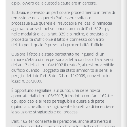
c.p.p., ovvero della custodia cautelare in carcere.
Tuttavia, è previsto un particolare procedimento in tema di
remissione della querela:Può essere soltanto
processuale.La querela è irrevocabile nei casi di minaccia
aggravata, previsti nel secondo comma dell’art. 612 c.p.,
nelle modalità di cui all’art. 339 c.p.Inoltre, è prevista la
procedibilità d’ufficio:Se il fatto è connesso con altro
delitto per il quale è prevista la procedibilità d’ufficio.
Qualora il fatto sia stato perpetrato nei riguardi di un
minore d’età o di una persona affetta da disabilità ai sensi
dell’art. 3 della L. n. 104/1992.Il reato è, altresì, procedibile
d’ufficio quando il soggetto sia stato ammonito ai sensi e
per gli effetti dell’art. 8 del D.L. n. 11/2009, convertito in
legge n. 38/2009.
È opportuno segnalare, sul punto, una delle novità
apportate dalla l. n. 103/2017, introdotta con l’art. 162-ter
c.p., applicabile ai reati perseguibili a querela di parte
(quindi anche allo stalking), avente l’obiettivo di incentivare
la soluzione stragiudiziale dei processi.
L’art. 162-ter consente la riparazione, anche attraverso il
risarcimento del danno, entro il termine della dichiarazione