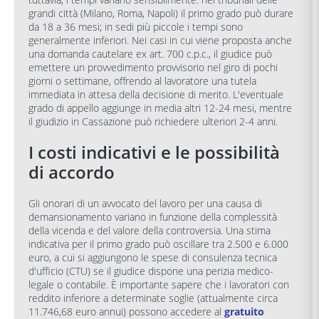
grandi città (Milano, Roma, Napoli) il primo grado può durare
da 18 a 36 mesi; in sedi più piccole i tempi sono
generalmente inferiori. Nei casi in cui viene proposta anche
una domanda cautelare ex art. 700 c.p.c., il giudice può
emettere un provvedimento provvisorio nel giro di pochi
giorni o settimane, offrendo al lavoratore una tutela
immediata in attesa della decisione di merito. L'eventuale
grado di appello aggiunge in media altri 12-24 mesi, mentre
il giudizio in Cassazione può richiedere ulteriori 2-4 anni.
I costi indicativi e le possibilità
di accordo
Gli onorari di un avvocato del lavoro per una causa di
demansionamento variano in funzione della complessità
della vicenda e del valore della controversia. Una stima
indicativa per il primo grado può oscillare tra 2.500 e 6.000
euro, a cui si aggiungono le spese di consulenza tecnica
d'ufficio (CTU) se il giudice dispone una perizia medico-
legale o contabile. È importante sapere che i lavoratori con
reddito inferiore a determinate soglie (attualmente circa
11.746,68 euro annui) possono accedere al
gratuito