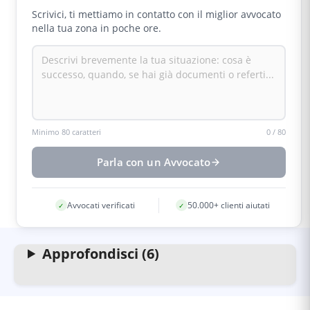
cessazione, è anzi preferibile perché permette di
Scrivici, ti mettiamo in contatto con il miglior avvocato
raccogliere le prove più fresche e di limitare i
nella tua zona in poche ore.
danni alla professionalità.
Minimo 80 caratteri
0
/
80
Parla con un Avvocato
Avvocati verificati
50.000+ clienti aiutati
✓
✓
Approfondisci (6)