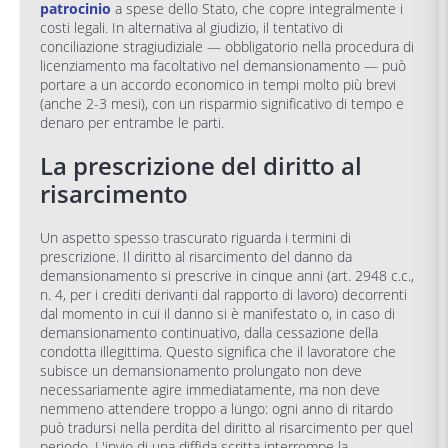
patrocinio
a spese dello Stato, che copre integralmente i
costi legali. In alternativa al giudizio, il tentativo di
conciliazione stragiudiziale — obbligatorio nella procedura di
licenziamento ma facoltativo nel demansionamento — può
portare a un accordo economico in tempi molto più brevi
(anche 2-3 mesi), con un risparmio significativo di tempo e
denaro per entrambe le parti.
La prescrizione del diritto al
risarcimento
Un aspetto spesso trascurato riguarda i termini di
prescrizione. Il diritto al risarcimento del danno da
demansionamento si prescrive in cinque anni (art. 2948 c.c.,
n. 4, per i crediti derivanti dal rapporto di lavoro) decorrenti
dal momento in cui il danno si è manifestato o, in caso di
demansionamento continuativo, dalla cessazione della
condotta illegittima. Questo significa che il lavoratore che
subisce un demansionamento prolungato non deve
necessariamente agire immediatamente, ma non deve
nemmeno attendere troppo a lungo: ogni anno di ritardo
può tradursi nella perdita del diritto al risarcimento per quel
periodo. L'invio di una diffida scritta interrompe la