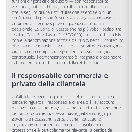
funzioni dirigenziali o di quadro — con responsabilità
gestionali, potere di firma, coordinamento di un team — e
che, a seguito di una ristrutturazione aziendale o di un
conflitto con la proprietà, si ritrova assegnato a mansioni
puramente esecutive, prive di qualsiasi autonomia
decisionale. La Corte di Cassazione ha più volte ribadito (tra
le altre, Cass. Sez. Lav. n. 11430/2020) che il criterio decisivo
non è la denominazione formale del ruolo, bensì il contenuto
effettivo delle mansioni svolte: se al lavoratore non vengono
più assegnati compiti corrispondenti alla sua categoria
contrattuale, il demansionamento è integrato a prescindere
dal mantenimento del titolo o della retribuzione.
Il responsabile commerciale
privato della clientela
Un'altra fattispecie frequente nel settore commerciale e
bancario riguarda il responsabile di area o il key account
manager a cui viene progressivamente sottratta la gestione
del portafoglio clienti, spesso riassegnata a colleghi più
giovani o a neoassunti, senza alcuna motivazione
organizzativa documentata. In questi casi il danno
professionale è particolarmente rilevante: la perdita del