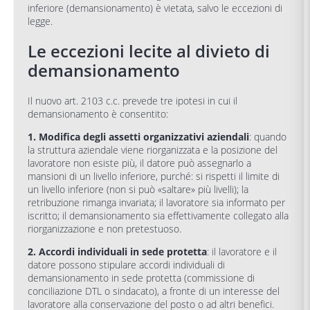
inferiore (demansionamento) è vietata, salvo le eccezioni di
legge.
Le eccezioni lecite al divieto di
demansionamento
Il nuovo art. 2103 c.c. prevede tre ipotesi in cui il
demansionamento è consentito:
1. Modifica degli assetti organizzativi aziendali
: quando
la struttura aziendale viene riorganizzata e la posizione del
lavoratore non esiste più, il datore può assegnarlo a
mansioni di un livello inferiore, purché: si rispetti il limite di
un livello inferiore (non si può «saltare» più livelli); la
retribuzione rimanga invariata; il lavoratore sia informato per
iscritto; il demansionamento sia effettivamente collegato alla
riorganizzazione e non pretestuoso.
2. Accordi individuali in sede protetta
: il lavoratore e il
datore possono stipulare accordi individuali di
demansionamento in sede protetta (commissione di
conciliazione DTL o sindacato), a fronte di un interesse del
lavoratore alla conservazione del posto o ad altri benefici.