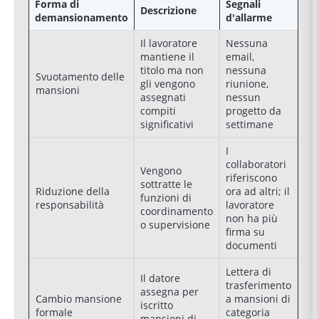
Forma di
Segnali
Descrizione
demansionamento
d'allarme
Il lavoratore
Nessuna
mantiene il
email,
titolo ma non
nessuna
Svuotamento delle
gli vengono
riunione,
mansioni
assegnati
nessun
compiti
progetto da
significativi
settimane
I
collaboratori
Vengono
riferiscono
sottratte le
Riduzione della
ora ad altri; il
funzioni di
responsabilità
lavoratore
coordinamento
non ha più
o supervisione
firma su
documenti
Lettera di
Il datore
trasferimento
assegna per
Cambio mansione
a mansioni di
iscritto
formale
categoria
mansioni di