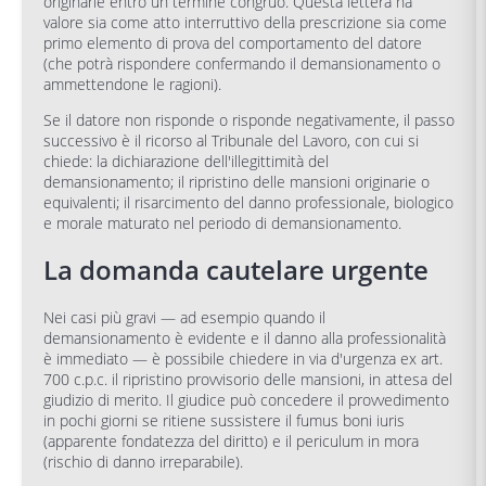
originarie entro un termine congruo. Questa lettera ha
valore sia come atto interruttivo della prescrizione sia come
primo elemento di prova del comportamento del datore
(che potrà rispondere confermando il demansionamento o
ammettendone le ragioni).
Se il datore non risponde o risponde negativamente, il passo
successivo è il ricorso al Tribunale del Lavoro, con cui si
chiede: la dichiarazione dell'illegittimità del
demansionamento; il ripristino delle mansioni originarie o
equivalenti; il risarcimento del danno professionale, biologico
e morale maturato nel periodo di demansionamento.
La domanda cautelare urgente
Nei casi più gravi — ad esempio quando il
demansionamento è evidente e il danno alla professionalità
è immediato — è possibile chiedere in via d'urgenza ex art.
700 c.p.c. il ripristino provvisorio delle mansioni, in attesa del
giudizio di merito. Il giudice può concedere il provvedimento
in pochi giorni se ritiene sussistere il fumus boni iuris
(apparente fondatezza del diritto) e il periculum in mora
(rischio di danno irreparabile).