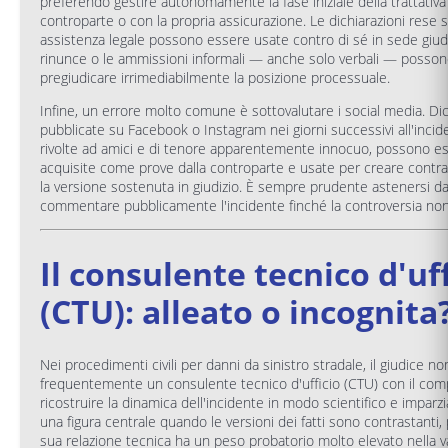
preferendo gestire autonomamente la fase iniziale della trattativa
controparte o con la propria assicurazione. Le dichiarazioni rese 
assistenza legale possono essere usate contro di sé in sede giudiz
rinunce o le ammissioni informali — anche solo verbali — posso
pregiudicare irrimediabilmente la posizione processuale.
Infine, un errore molto comune è sottovalutare i social media. Dic
pubblicate su Facebook o Instagram nei giorni successivi all'incid
rivolte ad amici e di tenore apparentemente innocuo, possono e
acquisite come prove dalla controparte e usate per creare contra
la versione sostenuta in giudizio. È sempre prudente astenersi da
commentare pubblicamente l'incidente finché la controversia non 
Il consulente tecnico d'uf
(CTU): alleato o incognita
Nei procedimenti civili per danni da sinistro stradale, il giudice n
frequentemente un consulente tecnico d'ufficio (CTU) con il comp
ricostruire la dinamica dell'incidente in modo scientifico e imparzi
una figura centrale quando le versioni dei fatti sono contrastanti,
sua relazione tecnica ha un peso probatorio molto elevato nella v