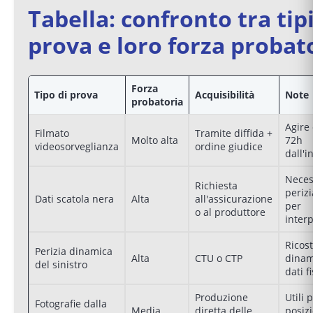
Tabella: confronto tra tipi
prova e loro forza probat
Forza
Tipo di prova
Acquisibilità
Note
probatoria
Agire 
Filmato
Tramite diffida +
Molto alta
72h
videosorveglianza
ordine giudice
dall'i
Neces
Richiesta
perizi
Dati scatola nera
Alta
all'assicurazione
per
o al produttore
inter
Ricos
Perizia dinamica
Alta
CTU o CTP
dinam
del sinistro
dati fi
Produzione
Utili 
Fotografie dalla
Media
diretta delle
posiz