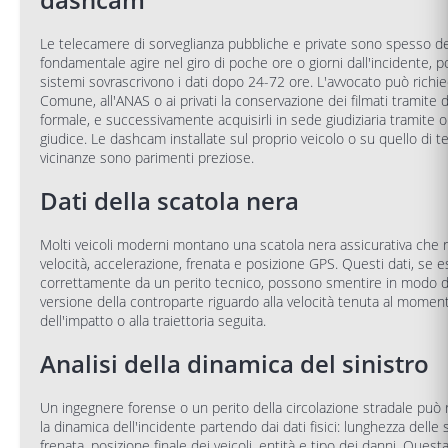
Le telecamere di sorveglianza pubbliche e private sono spesso de
fondamentale agire nel giro di poche ore o giorni dall'incidente, p
sistemi sovrascrivono i dati dopo 24-72 ore. L'avvocato può richie
Comune, all'ANAS o ai privati la conservazione dei filmati tramite d
formale, e successivamente acquisirli in sede giudiziaria tramite o
giudice. Le dashcam installate sul proprio veicolo o su quello di te
vicinanze sono parimenti preziose.
Dati della scatola nera
Molti veicoli moderni montano una scatola nera assicurativa che r
velocità, accelerazione, frenata e posizione GPS. Questi dati, se es
correttamente da un perito tecnico, possono smentire in modo def
versione della controparte riguardo alla velocità tenuta al momen
dell'impatto o alla traiettoria seguita.
Analisi della dinamica del sinistro
Un ingegnere forense o un perito della circolazione stradale può r
la dinamica dell'incidente partendo dai dati fisici: lunghezza delle s
frenata, posizione finale dei veicoli, entità e tipo dei danni. Questa