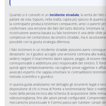
Quando si è coinvolti in un
incidente stradale
, la verità dei fatt
parlare da sola. Eppure, nella realtà, capita più spesso di quanto 
la controparte produca testimoni compiacenti, amici o parenti pro
confermare una versione dei fatti del tutto distorta. Smontare la
ricostruzione avversa basata su falsi testimoni è una delle sfide p
complesse nel contenzioso da sinistro stradale, ma è assolutam
possibile con la giusta strategia difensiva.
I falsi testimoni in un incidente stradale possono avere consegu
devastanti: se il giudice accoglie una versione contraria alla realtà, 
vedersi negare il risarcimento danni oppure, peggio, di essere rit
corresponsabili o addirittura unici responsabili del sinistro. È fo
quindi agire tempestivamente, raccogliere prove oggettive e affida
avvocato esperto che sappia smontare le contraddizioni testimoni
metodo scientifico e giuridico.
In questa guida analizziamo nel dettaglio gli strumenti legali e tecn
disposizione di chi si trova di fronte a testimonianze false o inatten
ruolo della perizia tecnica alla richiesta di acquisizione delle immag
videosorveglianza, fino alle azioni penali configurabili. Comprendere
meccanismo processuale è il primo passo per tutelare i propri diri