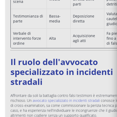
scena
parti
detrit
Valut
Testimonianza di
Bassa-
Deposizione
caute
parte
media
diretta
giudi
Verbale di
Fa pi
Acquisizione
intervento forze
Alta
fino 
agli atti
ordine
di fal
Il ruolo dell'avvocato
specializzato in incidenti
stradali
Affrontare da soli la battaglia contro falsi testimoni è estremame
rischioso. Un
avvocato specializzato in incidenti stradali
conosce l
di cross-examination, sa come commissionare la perizia tecnica pi
caso, e ha esperienza nell'individuare le incongruenze che il giud
altrimenti non cogliere senza un supporto qualificato.