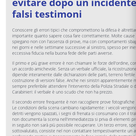
evitare dopo un incident
falsi testimoni
Conoscere gli errori tipici che compromettono la difesa è altretta
importante quanto sapere cosa fare correttamente. Molte cause 
spiegano non con l'assenza di prove, ma con comportamenti sbagl
nei giorni e nelle settimane successive al sinistro, spesso per in
eccessiva fiducia nella buona fede delle parti avverse.
Il primo e più grave errore è non chiamare le forze dell'ordine, co
un accordo amichevole. Senza un verbale ufficiale, la ricostruzione 
dipende interamente dalle dichiarazioni delle parti, terreno fertile
costruzione di versioni false. Anche nei sinistri apparentemente m
sempre preferibile attendere l'intervento della Polizia Stradale o d
Carabinieri: il verbale è uno scudo che non ha prezzo.
Il secondo errore frequente è non raccogliere prove fotografiche
Le condizioni della scena cambiano rapidamente: i veicoli vengono
detriti vengono spazzati, i segni di frenata si consumano con il traf
non documenta la scena nell'immediatezza si priva di elementi pr
in seguito non sarà più possibile recuperare. Un terzo errore, sp
sottovalutato, consiste nel non contattare tempestivamente un a