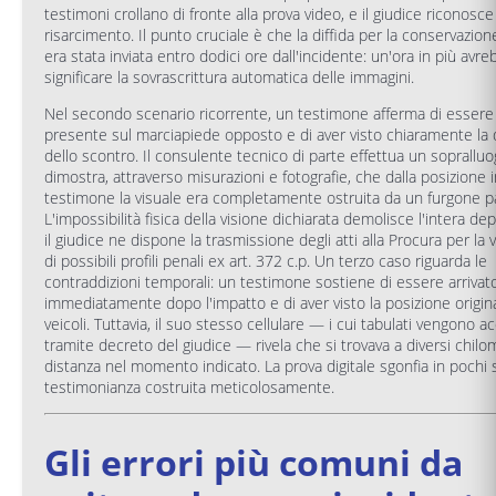
testimoni crollano di fronte alla prova video, e il giudice riconosce
risarcimento. Il punto cruciale è che la diffida per la conservazion
era stata inviata entro dodici ore dall'incidente: un'ora in più avr
significare la sovrascrittura automatica delle immagini.
Nel secondo scenario ricorrente, un testimone afferma di essere
presente sul marciapiede opposto e di aver visto chiaramente la
dello scontro. Il consulente tecnico di parte effettua un soprallu
dimostra, attraverso misurazioni e fotografie, che dalla posizione i
testimone la visuale era completamente ostruita da un furgone p
L'impossibilità fisica della visione dichiarata demolisce l'intera de
il giudice ne dispone la trasmissione degli atti alla Procura per la 
di possibili profili penali ex art. 372 c.p. Un terzo caso riguarda le
contraddizioni temporali: un testimone sostiene di essere arrivat
immediatamente dopo l'impatto e di aver visto la posizione origin
veicoli. Tuttavia, il suo stesso cellulare — i cui tabulati vengono ac
tramite decreto del giudice — rivela che si trovava a diversi chilom
distanza nel momento indicato. La prova digitale sgonfia in pochi
testimonianza costruita meticolosamente.
Gli errori più comuni da