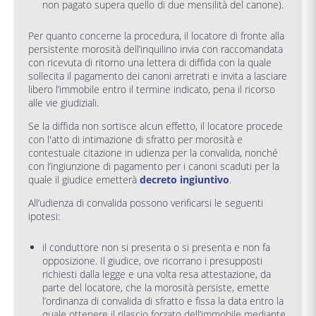
non pagato supera quello di due mensilità del canone).
Per quanto concerne la procedura, il locatore di fronte alla
persistente morosità dell’inquilino invia con raccomandata
con ricevuta di ritorno una lettera di diffida con la quale
sollecita il pagamento dei canoni arretrati e invita a lasciare
libero l’immobile entro il termine indicato, pena il ricorso
alle vie giudiziali.
Se la diffida non sortisce alcun effetto, il locatore procede
con l'atto di intimazione di sfratto per morosità e
contestuale citazione in udienza per la convalida, nonché
con l’ingiunzione di pagamento per i canoni scaduti per la
quale il giudice emetterà
decreto ingiuntivo
.
All’udienza di convalida possono verificarsi le seguenti
ipotesi:
il conduttore non si presenta o si presenta e non fa
opposizione. Il giudice, ove ricorrano i presupposti
richiesti dalla legge e una volta resa attestazione, da
parte del locatore, che la morosità persiste, emette
l’ordinanza di convalida di sfratto e fissa la data entro la
quale ottenere il rilascio forzato dell’immobile mediante