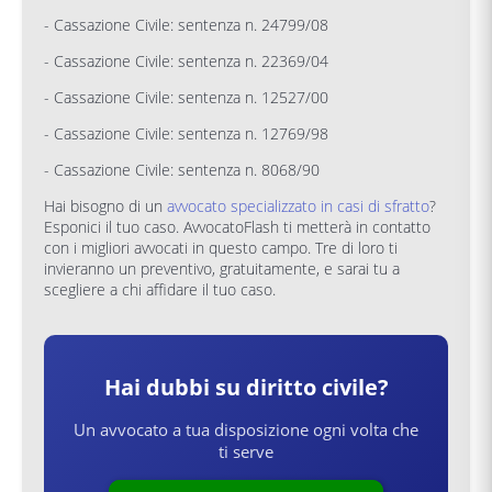
- Cassazione Civile: sentenza n. 24799/08
- Cassazione Civile: sentenza n. 22369/04
- Cassazione Civile: sentenza n. 12527/00
- Cassazione Civile: sentenza n. 12769/98
- Cassazione Civile: sentenza n. 8068/90
Hai bisogno di un
avvocato specializzato in casi di sfratto
?
Esponici il tuo caso. AvvocatoFlash ti metterà in contatto
con i migliori avvocati in questo campo. Tre di loro ti
invieranno un preventivo, gratuitamente, e sarai tu a
scegliere a chi affidare il tuo caso.
Hai dubbi su
diritto civile
?
Un avvocato a tua disposizione ogni volta che
ti serve