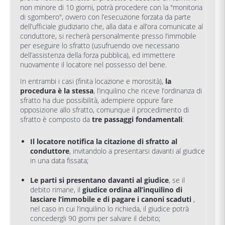
non minore di 10 giorni, potrà procedere con la "monitoria
di sgombero", ovvero con l’esecuzione forzata da parte
dell’ufficiale giudiziario che, alla data e all’ora comunicate al
conduttore, si recherà personalmente presso l’immobile
per eseguire lo sfratto (usufruendo ove necessario
dell’assistenza della forza pubblica), ed immettere
nuovamente il locatore nel possesso del bene.
In entrambi i casi (finita locazione e morosità),
la
procedura è la stessa
, l’inquilino che riceve l’ordinanza di
sfratto ha due possibilità, adempiere oppure fare
opposizione allo sfratto, comunque il procedimento di
sfratto è composto da
tre passaggi fondamentali
:
Il locatore notifica la citazione di sfratto al
conduttore
, invitandolo a presentarsi davanti al giudice
in una data fissata;
Le parti si presentano davanti al giudice
, se il
debito rimane, il
giudice ordina all’inquilino di
lasciare l’immobile e di pagare i canoni scaduti
,
nel caso in cui l’inquilino lo richieda, il giudice potrà
concedergli 90 giorni per salvare il debito;