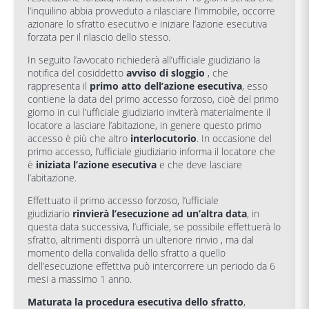
l’inquilino abbia provveduto a rilasciare l’immobile, occorre
azionare lo sfratto esecutivo e iniziare l’azione esecutiva
forzata per il rilascio dello stesso.
In seguito l’avvocato richiederà all’ufficiale giudiziario la
notifica del cosiddetto
avviso di sloggio
, che
rappresenta il
primo atto dell’azione esecutiva
, esso
contiene la data del primo accesso forzoso, cioè del primo
giorno in cui l’ufficiale giudiziario inviterà materialmente il
locatore a lasciare l’abitazione, in genere questo primo
accesso è più che altro
interlocutorio
. In occasione del
primo accesso, l’ufficiale giudiziario informa il locatore che
è
iniziata l’azione esecutiva
e che deve lasciare
l’abitazione.
Effettuato il primo accesso forzoso, l’ufficiale
giudiziario
rinvierà l’esecuzione ad un’altra data
, in
questa data successiva, l’ufficiale, se possibile effettuerà lo
sfratto, altrimenti disporrà un ulteriore rinvio , ma dal
momento della convalida dello sfratto a quello
dell’esecuzione effettiva può intercorrere un periodo da 6
mesi a massimo 1 anno.
Maturata la procedura esecutiva dello sfratto
,