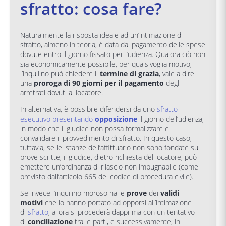
sfratto: cosa fare?
Naturalmente la risposta ideale ad un’intimazione di
sfratto, almeno in teoria, è data dal pagamento delle spese
dovute entro il giorno fissato per l’udienza. Qualora ciò non
sia economicamente possibile, per qualsivoglia motivo,
l’inquilino può chiedere il
termine di grazia
, vale a dire
una
proroga
di 90 giorni per il pagamento
degli
arretrati dovuti al locatore.
In alternativa, è possibile difendersi da uno
sfratto
esecutivo presentando
opposizione
il giorno dell’udienza,
in modo che il giudice non possa formalizzare e
convalidare il provvedimento di sfratto. In questo caso,
tuttavia, se le istanze dell’affittuario non sono fondate su
prove scritte, il giudice, dietro richiesta del locatore, può
emettere un’ordinanza di rilascio non impugnabile (come
previsto dall’articolo 665 del codice di procedura civile).
Se invece l’inquilino moroso ha le
prove
dei
validi
motivi
che lo hanno portato ad opporsi all’intimazione
di
sfratto
, allora si procederà dapprima con un tentativo
di
conciliazione
tra le parti, e successivamente, in