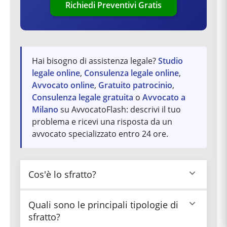
Richiedi Preventivi Gratis
Hai bisogno di assistenza legale?
Studio
legale online
,
Consulenza legale online
,
Avvocato online
,
Gratuito patrocinio
,
Consulenza legale gratuita
o
Avvocato a
Milano
su AvvocatoFlash: descrivi il tuo
problema e ricevi una risposta da un
avvocato specializzato entro 24 ore.
Cos'è lo sfratto?
Lo sfratto è l'atto con cui il locatore richiede al
Quali sono le principali tipologie di
locatario la restituzione dell'immobile. Diventa
sfratto?
esecutivo quando il giudice lo convalida. Può