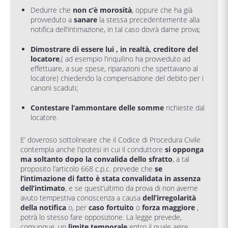
Dedurre che
non c’è morosità
, oppure che ha già
provveduto a
sanare
la stessa precedentemente alla
notifica dell’intimazione, in tal caso dovrà darne prova;
Dimostrare di essere lui , in realtà, creditore del
locatore
,( ad esempio l’inquilino ha provveduto ad
effettuare, a sue spese, riparazioni che spettavano al
locatore) chiedendo la compensazione del debito per i
canoni scaduti;
Contestare l’ammontare delle somme
richieste dal
locatore.
E’ doveroso sottolineare che il Codice di Procedura Civile
contempla anche l’ipotesi in cui il conduttore
si opponga
ma soltanto dopo la convalida dello sfratto
, a tal
proposito l’articolo 668 c.p.c. prevede che
se
l’intimazione di fatto è stata convalidata in assenza
dell’intimato
, e se quest’ultimo da prova di non averne
avuto tempestiva conoscenza a causa
dell’irregolarità
della notifica
o, per
caso fortuito
o
forza maggiore
,
potrà lo stesso fare opposizione. La legge prevede,
comunque, un
limite temporale
entro il quale agire ,