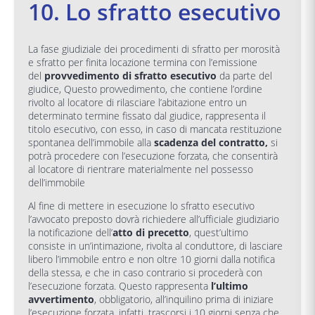
10. Lo sfratto esecutivo
La fase giudiziale dei procedimenti di sfratto per morosità
e sfratto per finita locazione termina con l’emissione
del
provvedimento di
sfratto esecutivo
da parte del
giudice, Questo provvedimento, che contiene l’ordine
rivolto al locatore di rilasciare l’abitazione entro un
determinato termine fissato dal giudice, rappresenta il
titolo esecutivo, con esso, in caso di mancata restituzione
spontanea dell’immobile alla
scadenza del contratto,
si
potrà procedere con l’esecuzione forzata, che consentirà
al locatore di rientrare materialmente nel possesso
dell’immobile
Al fine di mettere in esecuzione lo sfratto esecutivo
l’avvocato preposto dovrà richiedere all’ufficiale giudiziario
la notificazione dell’
atto di precetto
, quest’ultimo
consiste in un’intimazione, rivolta al conduttore, di lasciare
libero l’immobile entro e non oltre 10 giorni dalla notifica
della stessa, e che in caso contrario si procederà con
l’esecuzione forzata. Questo rappresenta
l’ultimo
avvertimento
, obbligatorio, all’inquilino prima di iniziare
l’esecuzione forzata, infatti, trascorsi i 10 giorni senza che