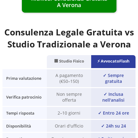
A
Verona
Consulenza Legale Gratuita vs
Studio Tradizionale a
Verona
🏢 Studio Fisico
⚡ AvvocatoFlash
A pagamento
✓
Sempre
Prima valutazione
(€50–150)
gratuita
Non sempre
✓
Inclusa
Verifica patrocinio
offerta
nell'analisi
2–10 giorni
✓
Entro 24 ore
Tempi risposta
Orari d'ufficio
✓
24h su 24
Disponibilità