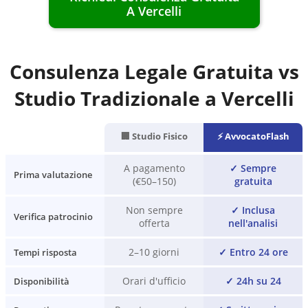
A
Vercelli
Consulenza Legale Gratuita vs
Studio Tradizionale a
Vercelli
🏢 Studio Fisico
⚡ AvvocatoFlash
A pagamento
✓
Sempre
Prima valutazione
(€50–150)
gratuita
Non sempre
✓
Inclusa
Verifica patrocinio
offerta
nell'analisi
2–10 giorni
✓
Entro 24 ore
Tempi risposta
Orari d'ufficio
✓
24h su 24
Disponibilità