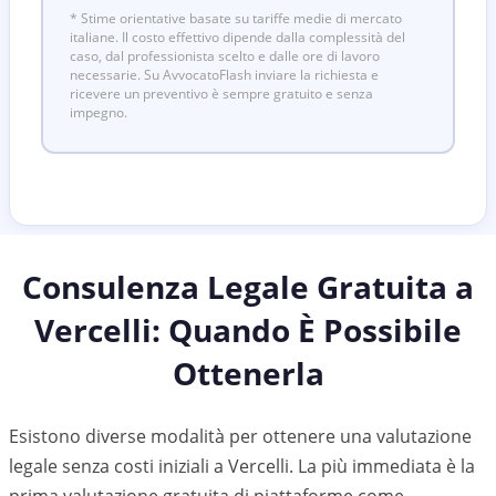
* Stime orientative basate su tariffe medie di mercato
italiane. Il costo effettivo dipende dalla complessità del
caso, dal professionista scelto e dalle ore di lavoro
necessarie. Su AvvocatoFlash inviare la richiesta e
ricevere un preventivo è sempre gratuito e senza
impegno.
Consulenza Legale Gratuita a
Vercelli
: Quando È Possibile
Ottenerla
Esistono diverse modalità per ottenere una valutazione
legale senza costi iniziali a Vercelli. La più immediata è la