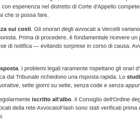
 con esperienza nel distretto di Corte d'Appello compete
si che si possa fare.
za sui costi
. Gli onorari degli avvocati a
Vercelli
variano
sionista. Prima di procedere, è fondamentale ricevere un 
ese di notifica — evitando sorprese in corso di causa. Av
risposta
. I problemi legali raramente rispettano gli orari 
fica dal Tribunale richiedono una risposta rapida. Lo
stud
vorative, sette giorni su sette, senza code e senza appu
 regolarmente
iscritto all'albo
. Il Consiglio dell'Ordine de
vvocati della rete AvvocatoFlash sono stati verificati prima 
i.