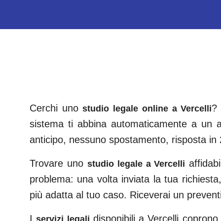
Cerchi uno
? 
studio legale online a
Vercelli
sistema ti abbina automaticamente a un a
anticipo, nessuno spostamento, risposta in 
Trovare uno
affidab
studio legale a
Vercelli
problema: una volta inviata la tua richiesta,
più adatta al tuo caso. Riceverai un preven
I
disponibili a
Vercelli
coprono tu
servizi legali