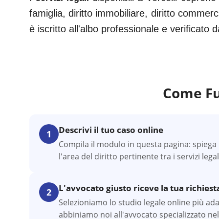
famiglia, diritto immobiliare, diritto commerc
è iscritto all'albo professionale e verificato
Come Fu
Descrivi il tuo caso online
1
Compila il modulo in questa pagina: spiega l
l'area del diritto pertinente tra i servizi legal
L'avvocato giusto riceve la tua richiest
2
Selezioniamo lo studio legale online più adatto
abbiniamo noi all'avvocato specializzato nel