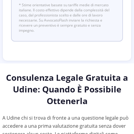
* Stime orientative basate su tariffe medie di mercato
italiane. Il costo effettivo dipende dalla complessità del
caso, dal professionista scelto e dalle ore di lavoro
necessarie. Su AvvocatoFlash inviare la richiesta e
ricevere un preventivo è sempre gratuito e senza
impegno.
Consulenza Legale Gratuita a
Udine
: Quando È Possibile
Ottenerla
A Udine chi si trova di fronte a una questione legale può
accedere a una prima valutazione gratuita senza dover