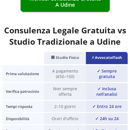
A
Udine
Consulenza Legale Gratuita vs
Studio Tradizionale a
Udine
🏢 Studio Fisico
⚡ AvvocatoFlash
A pagamento
✓
Sempre
Prima valutazione
(€50–150)
gratuita
Non sempre
✓
Inclusa
Verifica patrocinio
offerta
nell'analisi
2–10 giorni
✓
Entro 24 ore
Tempi risposta
Orari d'ufficio
✓
24h su 24
Disponibilità