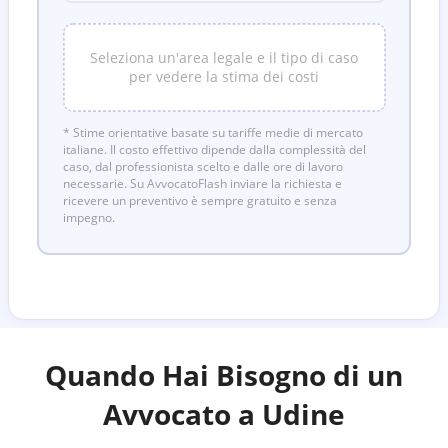
Seleziona un'area legale e il tipo di caso
per vedere la stima dei costi
* Stime orientative basate su tariffe medie di mercato
italiane. Il costo effettivo dipende dalla complessità del
caso, dal professionista scelto e dalle ore di lavoro
necessarie. Su AvvocatoFlash inviare la richiesta e
ricevere un preventivo è sempre gratuito e senza
impegno.
Quando Hai Bisogno di un
Avvocato a
Udine