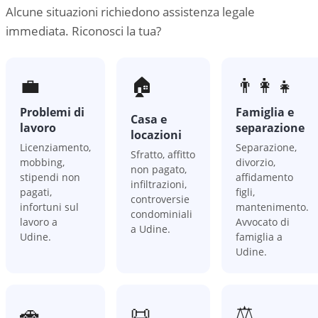
Alcune situazioni richiedono assistenza legale
immediata. Riconosci la tua?
💼
🏠
👨‍👩‍👧
Problemi di
Famiglia e
Casa e
lavoro
separazione
locazioni
Licenziamento,
Separazione,
Sfratto, affitto
mobbing,
divorzio,
non pagato,
stipendi non
affidamento
infiltrazioni,
pagati,
figli,
controversie
infortuni sul
mantenimento.
condominiali
lavoro a
Avvocato di
a Udine.
Udine.
famiglia a
Udine.
🚗
📜
⚖️