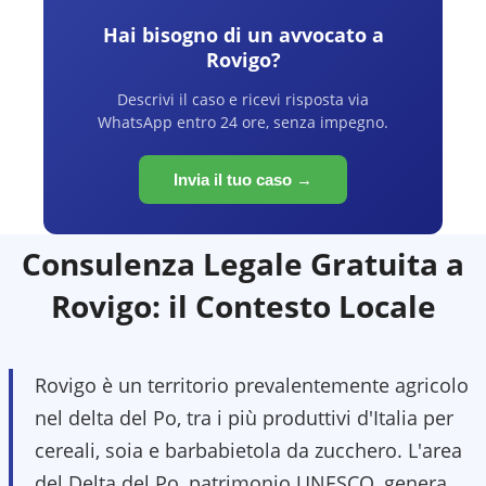
Hai bisogno di un avvocato a
Rovigo
?
Descrivi il caso e ricevi risposta via
WhatsApp entro 24 ore, senza impegno.
Invia il tuo caso →
Consulenza Legale Gratuita a
Rovigo
: il Contesto Locale
Rovigo è un territorio prevalentemente agricolo
nel delta del Po, tra i più produttivi d'Italia per
cereali, soia e barbabietola da zucchero. L'area
del Delta del Po, patrimonio UNESCO, genera