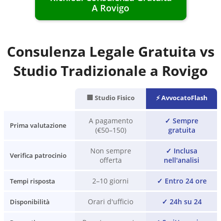
A
Rovigo
Consulenza Legale Gratuita vs
Studio Tradizionale a
Rovigo
🏢 Studio Fisico
⚡ AvvocatoFlash
A pagamento
✓
Sempre
Prima valutazione
(€50–150)
gratuita
Non sempre
✓
Inclusa
Verifica patrocinio
offerta
nell'analisi
2–10 giorni
✓
Entro 24 ore
Tempi risposta
Orari d'ufficio
✓
24h su 24
Disponibilità