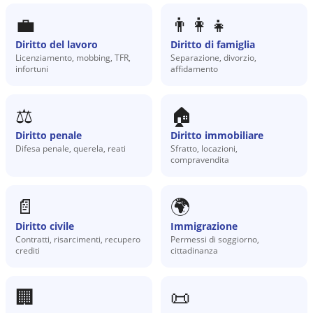
💼
👨‍👩‍👧
Diritto del lavoro
Diritto di famiglia
Licenziamento, mobbing, TFR,
Separazione, divorzio,
infortuni
affidamento
⚖️
🏠
Diritto penale
Diritto immobiliare
Difesa penale, querela, reati
Sfratto, locazioni,
compravendita
📄
🌍
Diritto civile
Immigrazione
Contratti, risarcimenti, recupero
Permessi di soggiorno,
crediti
cittadinanza
🏢
📜