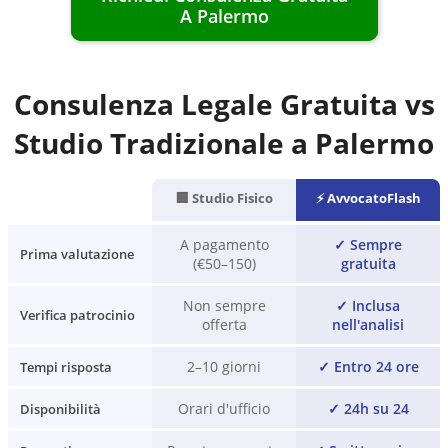
A
Palermo
Consulenza Legale Gratuita vs
Studio Tradizionale a
Palermo
🏢 Studio Fisico
⚡ AvvocatoFlash
A pagamento
✓
Sempre
Prima valutazione
(€50–150)
gratuita
Non sempre
✓
Inclusa
Verifica patrocinio
offerta
nell'analisi
2–10 giorni
✓
Entro 24 ore
Tempi risposta
Orari d'ufficio
✓
24h su 24
Disponibilità