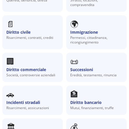
Querela, denuncia, difesa
Sfratto, locazioni,
compravendita
📄
🌍
Diritto civile
Immigrazione
Risarcimenti, contratti, crediti
Permessi, cittadinanza,
ricongiungimento
🏢
📜
Diritto commerciale
Successioni
Società, controversie aziendali
Eredità, testamento, rinuncia
🚗
🏦
Incidenti stradali
Diritto bancario
Risarcimenti, assicurazioni
Mutui, finanziamenti, truffe
🏛️
💰