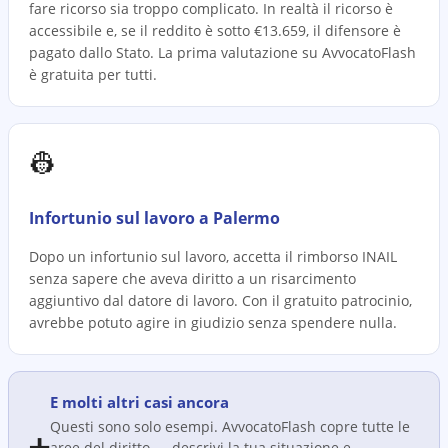
fare ricorso sia troppo complicato. In realtà il ricorso è
accessibile e, se il reddito è sotto €13.659, il difensore è
pagato dallo Stato. La prima valutazione su AvvocatoFlash
è gratuita per tutti.
👷
Infortunio sul lavoro a Palermo
Dopo un infortunio sul lavoro, accetta il rimborso INAIL
senza sapere che aveva diritto a un risarcimento
aggiuntivo dal datore di lavoro. Con il gratuito patrocinio,
avrebbe potuto agire in giudizio senza spendere nulla.
E molti altri casi ancora
Questi sono solo esempi. AvvocatoFlash copre tutte le
➕
aree del diritto — descrivi la tua situazione e