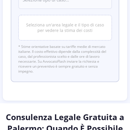
Seleziona un'area legale e il tipo di caso
per vedere la stima dei costi
* Stime orientative basate su tariffe medie di mercato
italiane. Il costo effettivo dipende dalla complessità del
caso, dal professionista scelto e dalle ore di lavoro
necessarie. Su AvvocatoFlash inviare la richiesta e
ricevere un preventivo è sempre gratuito e senza
impegno.
Consulenza Legale Gratuita a
Palermo
: Quando È Possibile