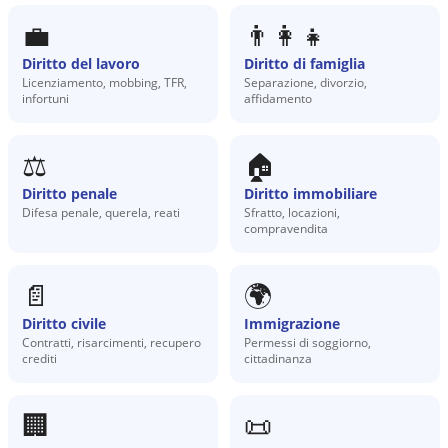
💼
👨‍👩‍👧
Diritto del lavoro
Diritto di famiglia
Licenziamento, mobbing, TFR,
Separazione, divorzio,
infortuni
affidamento
⚖️
🏠
Diritto penale
Diritto immobiliare
Difesa penale, querela, reati
Sfratto, locazioni,
compravendita
📄
🌍
Diritto civile
Immigrazione
Contratti, risarcimenti, recupero
Permessi di soggiorno,
crediti
cittadinanza
🏢
📜