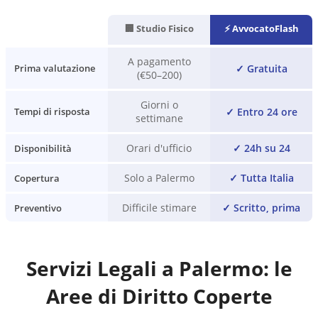
🏢 Studio Fisico
⚡ AvvocatoFlash
A pagamento
✓
Gratuita
Prima valutazione
(€50–200)
Giorni o
✓
Entro 24 ore
Tempi di risposta
settimane
Orari d'ufficio
✓
24h su 24
Disponibilità
Solo a Palermo
✓
Tutta Italia
Copertura
Difficile stimare
✓
Scritto, prima
Preventivo
Servizi Legali a
Palermo
: le
Aree di Diritto Coperte