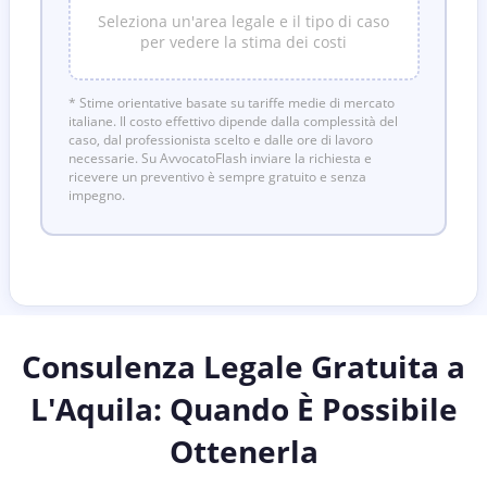
Seleziona un'area legale e il tipo di caso
per vedere la stima dei costi
* Stime orientative basate su tariffe medie di mercato
italiane. Il costo effettivo dipende dalla complessità del
caso, dal professionista scelto e dalle ore di lavoro
necessarie. Su AvvocatoFlash inviare la richiesta e
ricevere un preventivo è sempre gratuito e senza
impegno.
Consulenza Legale Gratuita a
L'Aquila
: Quando È Possibile
Ottenerla