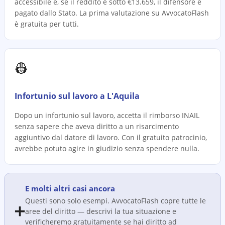
accessibile e, se il reddito è sotto €13.659, il difensore è
pagato dallo Stato. La prima valutazione su AvvocatoFlash
è gratuita per tutti.
👷
Infortunio sul lavoro a L'Aquila
Dopo un infortunio sul lavoro, accetta il rimborso INAIL
senza sapere che aveva diritto a un risarcimento
aggiuntivo dal datore di lavoro. Con il gratuito patrocinio,
avrebbe potuto agire in giudizio senza spendere nulla.
E molti altri casi ancora
Questi sono solo esempi. AvvocatoFlash copre tutte le
➕
aree del diritto — descrivi la tua situazione e
verificheremo gratuitamente se hai diritto ad