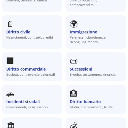
Querela, denuncia, difesa
Sfratto, locazioni,
compravendita
📄
🌍
Diritto civile
Immigrazione
Risarcimenti, contratti, crediti
Permessi, cittadinanza,
ricongiungimento
🏢
📜
Diritto commerciale
Successioni
Società, controversie aziendali
Eredità, testamento, rinuncia
🚗
🏦
Incidenti stradali
Diritto bancario
Risarcimenti, assicurazioni
Mutui, finanziamenti, truffe
🏛️
💰