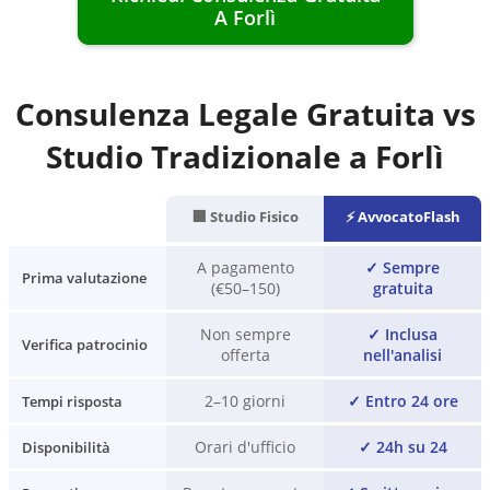
A
Forlì
Consulenza Legale Gratuita vs
Studio Tradizionale a
Forlì
🏢 Studio Fisico
⚡ AvvocatoFlash
A pagamento
✓
Sempre
Prima valutazione
(€50–150)
gratuita
Non sempre
✓
Inclusa
Verifica patrocinio
offerta
nell'analisi
2–10 giorni
✓
Entro 24 ore
Tempi risposta
Orari d'ufficio
✓
24h su 24
Disponibilità