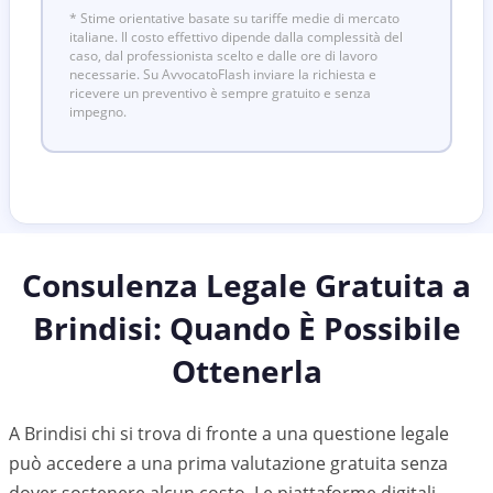
* Stime orientative basate su tariffe medie di mercato
italiane. Il costo effettivo dipende dalla complessità del
caso, dal professionista scelto e dalle ore di lavoro
necessarie. Su AvvocatoFlash inviare la richiesta e
ricevere un preventivo è sempre gratuito e senza
impegno.
Consulenza Legale Gratuita a
Brindisi
: Quando È Possibile
Ottenerla
A Brindisi chi si trova di fronte a una questione legale
può accedere a una prima valutazione gratuita senza