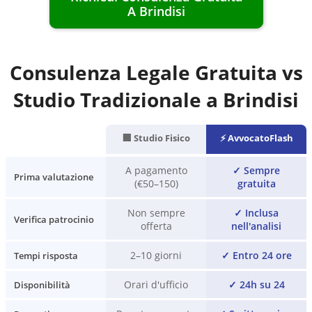
A
Brindisi
Consulenza Legale Gratuita vs
Studio Tradizionale a
Brindisi
🏢 Studio Fisico
⚡ AvvocatoFlash
A pagamento
✓
Sempre
Prima valutazione
(€50–150)
gratuita
Non sempre
✓
Inclusa
Verifica patrocinio
offerta
nell'analisi
2–10 giorni
✓
Entro 24 ore
Tempi risposta
Orari d'ufficio
✓
24h su 24
Disponibilità