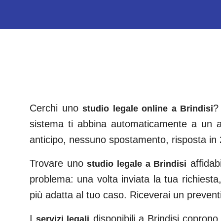
Cerchi uno
?
studio legale online a
Brindisi
sistema ti abbina automaticamente a un a
anticipo, nessuno spostamento, risposta in 
Trovare uno
affida
studio legale a
Brindisi
problema: una volta inviata la tua richiesta,
più adatta al tuo caso. Riceverai un preven
I
disponibili a
Brindisi
coprono tu
servizi legali