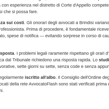
 con esperienza nel distretto di Corte d'Appello compete
si che si possa fare.
za sui costi
. Gli onorari degli avvocati a
Brindisi
variano
professionista. Prima di procedere, è fondamentale riceve
cato, spese di notifica — evitando sorprese in corso di 
risposta
. I problemi legali raramente rispettano gli orari 
fica dal Tribunale richiedono una risposta rapida. Lo
stud
vorative, sette giorni su sette, senza code e senza appu
 regolarmente
iscritto all'albo
. Il Consiglio dell'Ordine de
vvocati della rete AvvocatoFlash sono stati verificati prima 
hi.