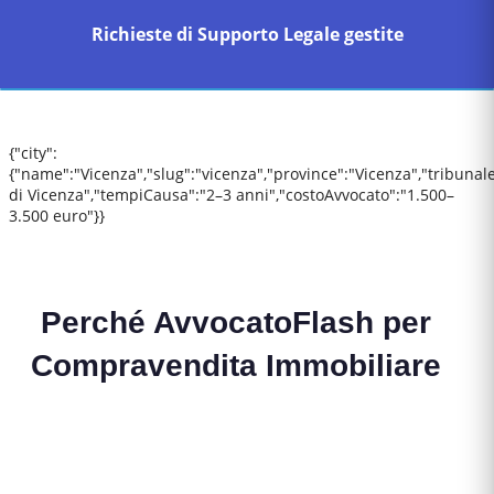
Richieste di Supporto Legale gestite
{"city":
{"name":"Vicenza","slug":"vicenza","province":"Vicenza","tribunal
di Vicenza","tempiCausa":"2–3 anni","costoAvvocato":"1.500–
3.500 euro"}}
Perché AvvocatoFlash per
Compravendita Immobiliare