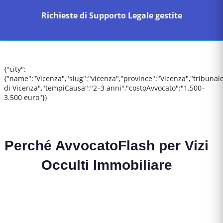
Richieste di Supporto Legale gestite
{"city":
{"name":"Vicenza","slug":"vicenza","province":"Vicenza","tribunal
di Vicenza","tempiCausa":"2–3 anni","costoAvvocato":"1.500–
3.500 euro"}}
Perché AvvocatoFlash per
Vizi
Occulti Immobiliare