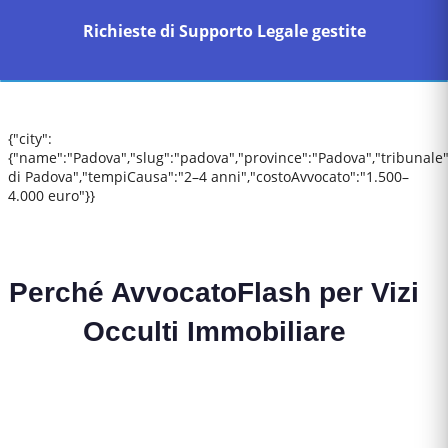
Richieste di Supporto Legale gestite
{"city":
{"name":"Padova","slug":"padova","province":"Padova","tribunale
di Padova","tempiCausa":"2–4 anni","costoAvvocato":"1.500–
4.000 euro"}}
Perché AvvocatoFlash per
Vizi
Occulti Immobiliare