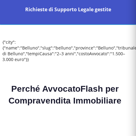
Richieste di Supporto Legale gestite
{"city":
{"name":"Belluno","slug":"belluno","province":"Belluno","tribunal
di Belluno","tempiCausa":"2–3 anni","costoAvvocato":"1.500–
3.000 euro"}}
Perché AvvocatoFlash per
Compravendita Immobiliare