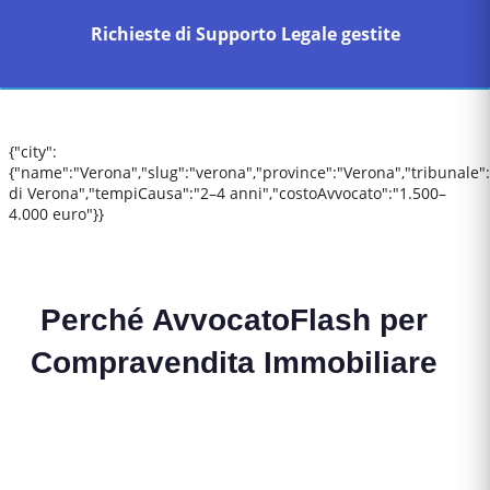
Richieste di Supporto Legale gestite
{"city":
{"name":"Verona","slug":"verona","province":"Verona","tribunale"
di Verona","tempiCausa":"2–4 anni","costoAvvocato":"1.500–
4.000 euro"}}
Perché AvvocatoFlash per
Compravendita Immobiliare