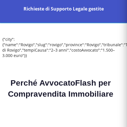
Richieste di Supporto Legale gestite
{"city":
{"name":"Rovigo","slug":"rovigo","province":"Rovigo","tribunale":"
di Rovigo","tempiCausa":"2–3 anni","costoAvvocato":"1.500–
3.000 euro"}}
Perché AvvocatoFlash per
Compravendita Immobiliare