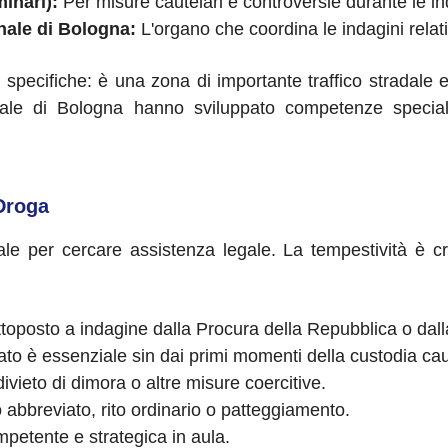
minari):
Per misure cautelari e controversie durante le ind
nale di Bologna:
L'organo che coordina le indagini relativ
pecifiche: è una zona di importante traffico stradale e f
ibunale di Bologna hanno sviluppato competenze special
Droga
le per cercare assistenza legale. La tempestività è c
toposto a indagine dalla Procura della Repubblica o dalla 
o è essenziale sin dai primi momenti della custodia cau
 divieto di dimora o altre misure coercitive.
 abbreviato, rito ordinario o patteggiamento.
petente e strategica in aula.