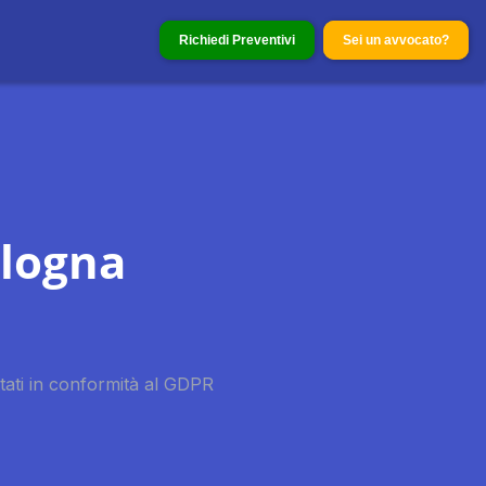
Richiedi Preventivi
Sei un avvocato?
ologna