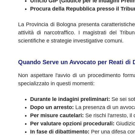
Ufficio GIP (Giudice per le Indagini Preli
Procura della Repubblica presso il Tribu
La Provincia di Bologna presenta caratteristiche s
attività di narcotraffico. I magistrati del Tr
scientifiche e strategie investigative comuni.
Quando Serve un Avvocato per Reati di 
Non aspettare l'avvio di un procedimento forma
specializzato in questi momenti:
Durante le indagini preliminari:
Se sei sot
Dopo un arresto:
La presenza di un avvocat
Per misure cautelari:
Se rischi l'arresto, il
Per valutare opzioni procedurali:
Giudizio
In fase di dibattimento:
Per una difesa com