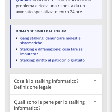
problema e ricevi una risposta da un
avvocato specializzato entro 24 ore.
DOMANDE SIMILI DAL FORUM
Gang stalking: denunciare molestie
sistematiche
Stalking e diffamazione: cosa fare se
imputato?
Stalking: diritto al patrocinio gratuito
Cosa è lo stalking informatico?
Definizione legale
Lo stalking informatico è il reato di atti
Quali sono le pene per lo stalking
persecutori previsto dall'art. 612 bis c.p.,
informatico?
introdotto dalla Legge n. 38/2009. Consiste in