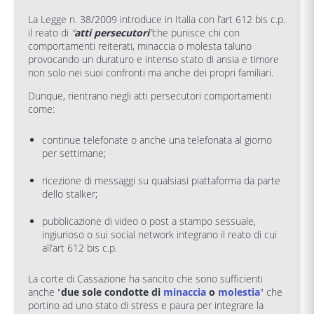
La Legge n. 38/2009 introduce in Italia con l’art 612 bis c.p.
il reato di
“
atti persecutori
”
che punisce chi con
comportamenti reiterati, minaccia o molesta taluno
provocando un duraturo e intenso stato di ansia e timore
non solo nei suoi confronti ma anche dei propri familiari.
Dunque, rientrano negli atti persecutori comportamenti
come:
continue telefonate o anche una telefonata al giorno
per settimane;
ricezione di messaggi su qualsiasi piattaforma da parte
dello stalker;
pubblicazione di video o post a stampo sessuale,
ingiurioso o sui social network integrano il reato di cui
all’art 612 bis c.p.
La corte di Cassazione ha sancito che sono sufficienti
anche "
due sole condotte di
minaccia
o
molestia
" che
portino ad uno stato di stress e paura per integrare la