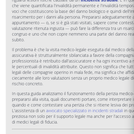
che viene quantificata l'invalidità permanente e l'invalidità tempo
voci che costituiscono la base del danno biologico e quindi dell'in
risarcimento per i danni alla persona. Prepararsi adeguatamente 
appuntamento — o, se si è già stati visitati, sapere come contes
valutazione ritenuta ingiusta — può fare la differenza tra un risar
congruo e uno che non copre nemmeno una parte del danno re
subito.
Il problema è che la visita medico-legale eseguita dal medico del
assicurativa è strutturalmente sbilanciata a favore della compagnia
professionista è retribuito dall'assicuratore e ha ogni incentivo a
le percentuali di invalidità attribuite. Questo non significa che tutt
legali delle compagnie operino in mala fede, ma significa che affid
ciecamente alle loro valutazioni senza un proprio medico legale d
rischio concreto.
In questa guida analizziamo il funzionamento della perizia medico
prepararsi alla visita, quali documenti portare, come interpretare i r
quando e come contestare una perizia che si ritiene lesiva dei propr
L'assistenza di un
avvocato specializzato in incidenti stradali
in qu
preziosa non solo per il supporto legale ma anche per l'accesso 
di medici legali di fiducia.