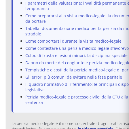
I parametri della valutazione: invalidità permanente 
temporanea
Come prepararsi alla visita medico-legale: la docume
da portare
Tabella: documentazione medica per la perizia da in
stradale
Come comportarsi durante la visita medico-legale
Come contestare una perizia medico-legale sfavorevo
Colpo di frusta e lesioni minori: la disciplina speciale
Danno da morte del congiunto e perizia medico-legal
Tempistiche e costi della perizia medico-legale di par
Gli errori più comuni da evitare nella fase peritale
Il quadro normativo di riferimento: le principali dispo
legislative
Perizia medico-legale e processo civile: dalla CTU alla
sentenza
La perizia medico-legale è il momento centrale di ogni pratica risa
riguardi lesioni fisiche causate da un
incidente stradale
. È in q