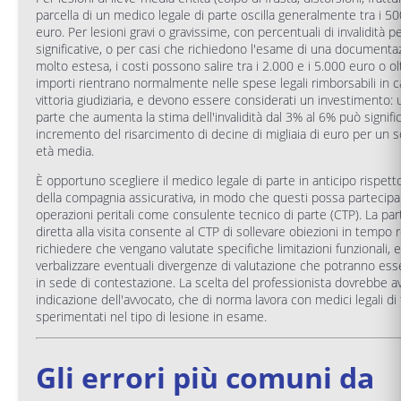
parcella di un medico legale di parte oscilla generalmente tra i 50
euro. Per lesioni gravi o gravissime, con percentuali di invalidità
significative, o per casi che richiedono l'esame di una documentaz
molto estesa, i costi possono salire tra i 2.000 e i 5.000 euro o ol
importi rientrano normalmente nelle spese legali rimborsabili in c
vittoria giudiziaria, e devono essere considerati un investimento: u
parte che aumenta la stima dell'invalidità dal 3% al 6% può signifi
incremento del risarcimento di decine di migliaia di euro per un s
età media.
È opportuno scegliere il medico legale di parte in anticipo rispetto 
della compagnia assicurativa, in modo che questi possa partecipar
operazioni peritali come consulente tecnico di parte (CTP). La pa
diretta alla visita consente al CTP di sollevare obiezioni in tempo r
richiedere che vengano valutate specifiche limitazioni funzionali, e
verbalizzare eventuali divergenze di valutazione che potranno esse
in sede di contestazione. La scelta del professionista dovrebbe a
indicazione dell'avvocato, che di norma lavora con medici legali di 
sperimentati nel tipo di lesione in esame.
Gli errori più comuni da