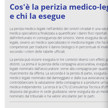
Cos'è la perizia medico-le
e chi la esegue
La perizia medico-legale nell'ambito dei sinistri stradali è una val
medica specialistica finalizzata a quantificare i danni fisici riportati
dall'infortunato in conseguenza del sinistro. Viene eseguita da u
legale, ovvero un medico specializzato in medicina legale che ha l
competenze per tradurre il danno biologico in percentuali di invali
secondo i criteri delle tabelle ufficiali.
La perizia può essere eseguita in tre contesti diversi con effetti gi
distinti. La prima è la perizia della compagnia assicurativa, esegui
legale nominato dall'assicuratore: serve alla compagnia per quantif
risarcimento da offerta. La seconda è la perizia di parte, eseguita
medico legale nominato dal danneggiato e dalla sua avvocatura: s
controbilanciare la valutazione della compagnia e a produrre un'o
medica indipendente. La terza è la CTU (Consulenza Tecnica d'Uffi
disposta dal giudice in sede giudiziaria: viene eseguita da un med
nominato dal tribunale e ha valore vincolante per le parti.