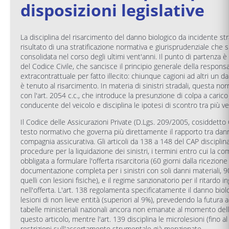
disposizioni legislative
La disciplina del risarcimento del danno biologico da incidente stra
risultato di una stratificazione normativa e giurisprudenziale che s
consolidata nel corso degli ultimi vent'anni. Il punto di partenza è 
del Codice Civile, che sancisce il principio generale della responsa
extracontrattuale per fatto illecito: chiunque cagioni ad altri un d
è tenuto al risarcimento. In materia di sinistri stradali, questa nor
con l'art. 2054 c.c., che introduce la presunzione di colpa a carico
conducente del veicolo e disciplina le ipotesi di scontro tra più vei
Il Codice delle Assicurazioni Private (D.Lgs. 209/2005, cosiddetto 
testo normativo che governa più direttamente il rapporto tra dan
compagnia assicurativa. Gli articoli da 138 a 148 del CAP disciplin
procedure per la liquidazione dei sinistri, i termini entro cui la c
obbligata a formulare l'offerta risarcitoria (60 giorni dalla ricezione
documentazione completa per i sinistri con soli danni materiali, 9
quelli con lesioni fisiche), e il regime sanzionatorio per il ritardo in
nell'offerta. L'art. 138 regolamenta specificatamente il danno biol
lesioni di non lieve entità (superiori al 9%), prevedendo la futura 
tabelle ministeriali nazionali ancora non emanate al momento dell
questo articolo, mentre l'art. 139 disciplina le microlesioni (fino a
restrizioni sull'accertamento strumentale già menzionate.