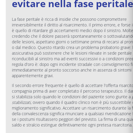
evitare nella fase perital
La fase peritale è ricca di insidie che possono compromettere
irreversibilmente il diritto al risarcimento. Il primo errore, e forse i
è quello di ritardare gli accertamenti medici dopo il sinistro. Molt
credendo che il dolore passerà spontaneamente o sottovalutando 
delle lesioni, aspettano giorni o settimane prima di recarsi al pr
o dal medico. Questo ritardo crea un problema probatorio grave:
assicurativa può sostenere che le lesioni rilevate in sede perital
riconducibili al sinistro ma ad eventi successivi o a condizioni pree
regola d'oro è: dopo ogni incidente stradale con coinvolgimento fis
immediatamente al pronto soccorso anche in assenza di sintomi
apparentemente gravi.
Il secondo errore frequente è quello di accettare l'offerta risarcito
compagnia prima di aver completato il percorso terapeutico. Il da
si stabilizza solo quando le condizioni del paziente sono giunte a
stabilizzati
, ovvero quando il quadro clinico non è più suscettibile 
miglioramento significativo. Accettare un risarcimento durante la 
della convalescenza significa rinunciare a qualsiasi rivendicazione
se i postumi risultassero peggiori del previsto. La firma di una qu
saldo e stralcio estingue definitivamente ogni pretesa risarcitoria.