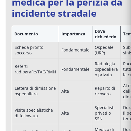
medica per la perizia da
incidente stradale
Dove
Documento
Importanza
Tem
richiederlo
Scheda pronto
Ospedale
Subi
Fondamentale
soccorso
(URP)
sini
Radiologia
Rac
Referti
Fondamentale
ospedaliera
tutt
radiografie/TAC/RMN
o privata
la c
Al 
Lettera di dimissione
Reparto di
Alta
dell
ospedaliera
ricovero
dim
Specialisti
Dur
Visite specialistiche
Alta
privati o
il p
di follow-up
SSN
ter
Medico di
Dur