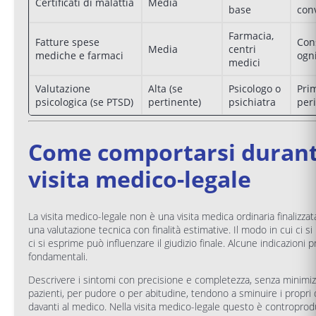
Certificati di malattia
Media
base
con
Farmacia,
Fatture spese
Con
Media
centri
mediche e farmaci
ogni
medici
Valutazione
Alta (se
Psicologo o
Pri
psicologica (se PTSD)
pertinente)
psichiatra
peri
Come comportarsi durant
visita medico-legale
La visita medico-legale non è una visita medica ordinaria finalizzata
una valutazione tecnica con finalità estimative. Il modo in cui ci s
ci si esprime può influenzare il giudizio finale. Alcune indicazioni 
fondamentali.
Descrivere i sintomi con precisione e completezza, senza minimiz
pazienti, per pudore o per abitudine, tendono a sminuire i propri 
davanti al medico. Nella visita medico-legale questo è contropro