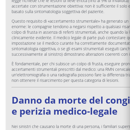
legge richiede che le lesioni di lieve entità (fino al 9% di invalidità)
accertate con strumentazione obiettiva: non è sufficiente il solo 
basato sulla sintomatologia soggettiva del paziente.
Questo requisito di «accertamento strumentale» ha generato un
enorme: le compagnie tendono a negarsi rispetto a qualsiasi risa
colpo di frusta in assenza di referti strumentali, anche quando la 
clinicamente evidente. Il medico legale di parte può contestare 
impostazione se il medico curante ha correttamente documentat
sintomatologia oggettiva, o se gli esami strumentali eseguiti (anc
successivamente al sinistro) dimostrano alterazioni coerenti con i
È fondamentale, per chi subisce un colpo di frusta, eseguire pron
accertamenti strumentali prescritti dal medico: una RMN cervicale
un'elettromiografia o una radiografia possono fare la differenza tr
non ottenere il risarcimento per questa categoria di lesioni.
Danno da morte del cong
e perizia medico-legale
Nei sinistri che causano la morte di una persona, i familiari super