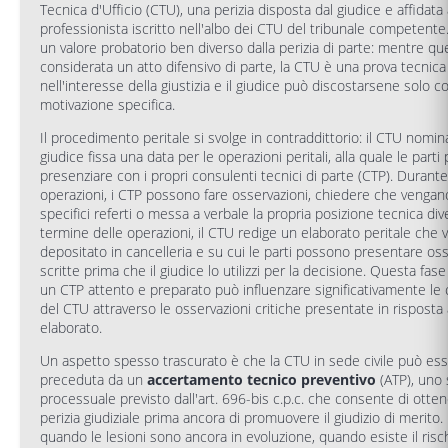
Tecnica d'Ufficio (CTU), una perizia disposta dal giudice e affidata
professionista iscritto nell'albo dei CTU del tribunale competente
un valore probatorio ben diverso dalla perizia di parte: mentre qu
considerata un atto difensivo di parte, la CTU è una prova tecnica
nell'interesse della giustizia e il giudice può discostarsene solo c
motivazione specifica.
Il procedimento peritale si svolge in contraddittorio: il CTU nomin
giudice fissa una data per le operazioni peritali, alla quale le part
presenziare con i propri consulenti tecnici di parte (CTP). Durante
operazioni, i CTP possono fare osservazioni, chiedere che vengan
specifici referti o messa a verbale la propria posizione tecnica div
termine delle operazioni, il CTU redige un elaborato peritale che 
depositato in cancelleria e su cui le parti possono presentare oss
scritte prima che il giudice lo utilizzi per la decisione. Questa fase
un CTP attento e preparato può influenzare significativamente le 
del CTU attraverso le osservazioni critiche presentate in risposta 
elaborato.
Un aspetto spesso trascurato è che la CTU in sede civile può es
preceduta da un
accertamento tecnico preventivo
(ATP), uno
processuale previsto dall'art. 696-bis c.p.c. che consente di otte
perizia giudiziale prima ancora di promuovere il giudizio di merito. 
quando le lesioni sono ancora in evoluzione, quando esiste il risch