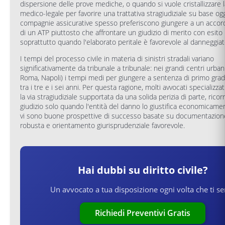
dispersione delle prove mediche, o quando si vuole cristallizzare l
medico-legale per favorire una trattativa stragiudiziale su base ogg
compagnie assicurative spesso preferiscono giungere a un accor
di un ATP piuttosto che affrontare un giudizio di merito con esito 
soprattutto quando l'elaborato peritale è favorevole al danneggiat
I tempi del processo civile in materia di sinistri stradali variano
significativamente da tribunale a tribunale: nei grandi centri urban
Roma, Napoli) i tempi medi per giungere a sentenza di primo grad
tra i tre e i sei anni. Per questa ragione, molti avvocati specializzat
la via stragiudiziale supportata da una solida perizia di parte, ricor
giudizio solo quando l'entità del danno lo giustifica economicam
vi sono buone prospettive di successo basate su documentazio
robusta e orientamento giurisprudenziale favorevole.
Hai dubbi su
diritto civile
?
Un avvocato a tua disposizione ogni volta che ti se
Richiedi Preventivi Gratis