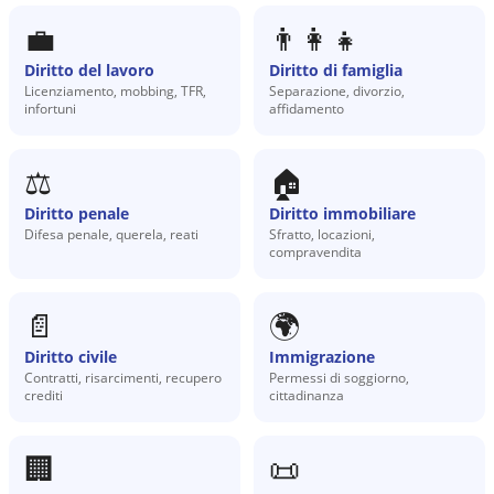
💼
👨‍👩‍👧
Diritto del lavoro
Diritto di famiglia
Licenziamento, mobbing, TFR,
Separazione, divorzio,
infortuni
affidamento
⚖️
🏠
Diritto penale
Diritto immobiliare
Difesa penale, querela, reati
Sfratto, locazioni,
compravendita
📄
🌍
Diritto civile
Immigrazione
Contratti, risarcimenti, recupero
Permessi di soggiorno,
crediti
cittadinanza
🏢
📜