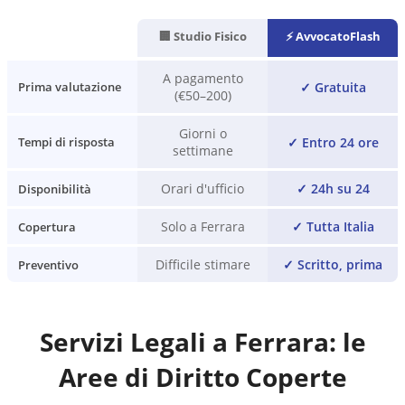
🏢 Studio Fisico
⚡ AvvocatoFlash
A pagamento
✓
Gratuita
Prima valutazione
(€50–200)
Giorni o
✓
Entro 24 ore
Tempi di risposta
settimane
Orari d'ufficio
✓
24h su 24
Disponibilità
Solo a Ferrara
✓
Tutta Italia
Copertura
Difficile stimare
✓
Scritto, prima
Preventivo
Servizi Legali a
Ferrara
: le
Aree di Diritto Coperte