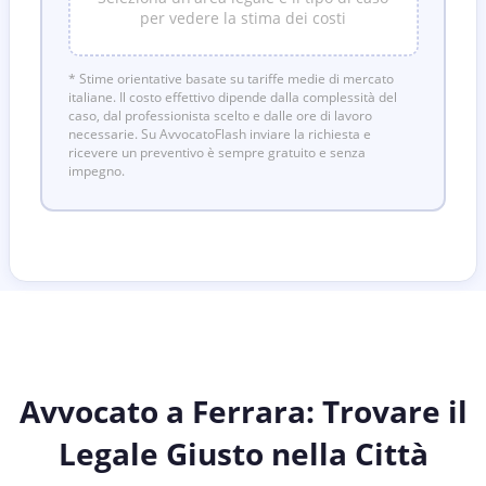
per vedere la stima dei costi
* Stime orientative basate su tariffe medie di mercato
italiane. Il costo effettivo dipende dalla complessità del
caso, dal professionista scelto e dalle ore di lavoro
necessarie. Su AvvocatoFlash inviare la richiesta e
ricevere un preventivo è sempre gratuito e senza
impegno.
Avvocato a Ferrara: Trovare il
Legale Giusto nella Città