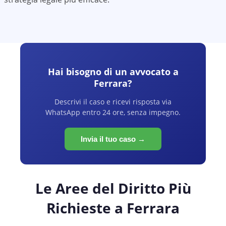
Hai bisogno di un avvocato a
Ferrara
?
Descrivi il caso e ricevi risposta via
WhatsApp entro 24 ore, senza impegno.
Invia il tuo caso →
Le Aree del Diritto Più
Richieste a
Ferrara