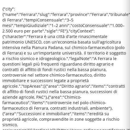
{"city":
{"name":"Ferrara","slug":"ferrara","province":"Ferrara","tribunale
di Ferrara","tempiConsensuale":"3–5
mesi","tempiGiudiziale":"1–2 anni","costoConsensuale":"1.000–
2.500 euro per parte","sigle":"FE"},"cityContext":
{"character":"Ferrara è una città d'arte rinascimentale
patrimonio UNESCO, con un'economia basata sull'agricoltura
intensiva nella Pianura Padana, sul chimico-farmaceutico (polo
di Ferrara) e su un'importante università. Il territorio è soggetto
a rischio sismico e idrogeologico.","legalNote":"A Ferrara le
questioni legali più frequenti riguardano diritto agrario e
contratti di affitto di fondi rustici nella bassa pianura,
controversie nel settore chimico-farmaceutico, diritto
immobiliare e successioni legate a proprietà
agricole.","topAreas":[{"area":"Diritto agrario","items":"contratti
di affitto di fondi rustici nella bassa pianura, successioni di
aziende agricole, PAC"},{"area":"Chimico-
farmaceutico","items":"controversie nel polo chimico-
farmaceutico di Ferrara, contratti industriali, ambiente"},
{"area":"Successioni e immobiliare","items":"eredità su
proprietà agricole, compravendite in zone soggette a rischio
sismico,