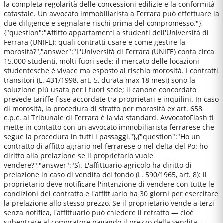
la completa regolarità delle concessioni edilizie e la conformità
catastale. Un avvocato immobiliarista a Ferrara può effettuare la
due diligence e segnalare rischi prima del compromesso."},
{"question":"Affitto appartamenti a studenti dell'Università di
Ferrara (UNIFE): quali contratti usare e come gestire la
morosità?","answer":"L'Università di Ferrara (UNIFE) conta circa
15.000 studenti, molti fuori sede: il mercato delle locazioni
studentesche è vivace ma esposto al rischio morosità. I contratti
transitori (L. 431/1998, art. 5, durata max 18 mesi) sono la
soluzione più usata per i fuori sede; il canone concordato
prevede tariffe fisse accordate tra proprietari e inquilini. In caso
di morosità, la procedura di sfratto per morosità ex art. 658
c.p.c. al Tribunale di Ferrara è la via standard. AvvocatoFlash ti
mette in contatto con un avvocato immobiliarista ferrarese che
segue la procedura in tutti i passaggi."},{"question":"Ho un
contratto di affitto agrario nel ferrarese o nel delta del Po: ho
diritto alla prelazione se il proprietario vuole
vendere?","answer":"Sì. L'affittuario agricolo ha diritto di
prelazione in caso di vendita del fondo (L. 590/1965, art. 8): il
proprietario deve notificare l'intenzione di vendere con tutte le
condizioni del contratto e l'affittuario ha 30 giorni per esercitare
la prelazione allo stesso prezzo. Se il proprietario vende a terzi
senza notifica, l'affittuario può chiedere il retratto — cioè
subentrare al compratore pagando il prezzo della vendita —