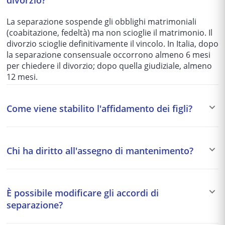
divorzio?
La separazione sospende gli obblighi matrimoniali
(coabitazione, fedeltà) ma non scioglie il matrimonio. Il
divorzio scioglie definitivamente il vincolo. In Italia, dopo
la separazione consensuale occorrono almeno 6 mesi
per chiedere il divorzio; dopo quella giudiziale, almeno
12 mesi.
Come viene stabilito l'affidamento dei figli?
Il giudice dispone in via preferenziale l'affidamento
condiviso, che garantisce a entrambi i genitori pari
Chi ha diritto all'assegno di mantenimento?
diritti e responsabilità. L'affidamento esclusivo è
riservato ai casi in cui uno dei genitori sia ritenuto
Il coniuge economicamente più debole può ottenere un
inidoneo. L'interesse superiore del minore è sempre il
assegno di mantenimento se non dispone di redditi
criterio guida.
È possibile modificare gli accordi di
adeguati al tenore di vita matrimoniale. I figli minori (e
separazione?
maggiorenni non ancora autosufficienti) hanno sempre
diritto al mantenimento da entrambi i genitori.