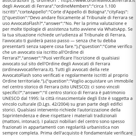
assicurazioni"}],"ordineUrl":"https://www.ordineavvocatiferrara.i
degli Avvocati di Ferrara","ordineMembers":"circa 1.100
iscritti","corteAppello":"Corte d'Appello di Bologna","cityFaqs":
[{"question":"Devo andare fisicamente al Tribunale di Ferrara se
uso AvvocatoFlash?","answer":"No. Per la prima valutazione e
per molte tipologie di assistenza tutto avviene via WhatsApp. Se
la tua situazione richiede un'udienza al Tribunale di Ferrara,
l'avvocato ti guiderà passo passo — senza che tu debba
presentarti senza sapere cosa fare."},{"question":"Come verifico
che un avvocato sia iscritto all'Ordine di
Ferrara?","answer":"Puoi verificare l'iscrizione di qualsiasi
avvocato sul sito dell'Ordine degli Avvocati di Ferrara
(ordineavvocatiferrara.it). Tutti gli avvocati della rete
AvvocatoFlash sono verificati e regolarmente iscritti al proprio
Ordine territoriale."},{"question":"Voglio acquistare un immobile
nel centro storico di Ferrara (sito UNESCO): ci sono vincoli
specifici?","answer":"Il centro storico di Ferrara è patrimonio
UNESCO dal 1995: la città rinascimentale degli Este è soggetta a
vincolo culturale (D.Lgs. 42/2004) su gran parte degli edifici
storici. Qualsiasi intervento richiede l'autorizzazione della
Soprintendenza e deve rispettare i materiali tradizionali
(mattoni, intonaci). I palazzi nobiliari del centro sono spesso
frazionati in appartamenti con regolarità urbanistica non
sempre completa. Prima dell'acquisto è fondamentale verificare