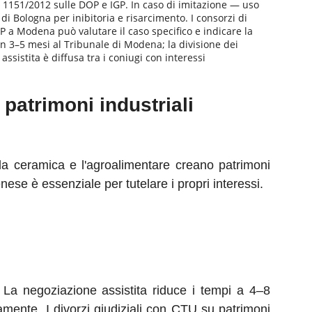
1151/2012 sulle DOP e IGP. In caso di imitazione — uso
i Bologna per inibitoria e risarcimento. I consorzi di
P a Modena può valutare il caso specifico e indicare la
in 3–5 mesi al Tribunale di Modena; la divisione dei
sistita è diffusa tra i coniugi con interessi
patrimoni industriali
, la ceramica e l'agroalimentare creano patrimoni
se è essenziale per tutelare i propri interessi.
 La negoziazione assistita riduce i tempi a 4–8
camente. I divorzi giudiziali con CTU su patrimoni