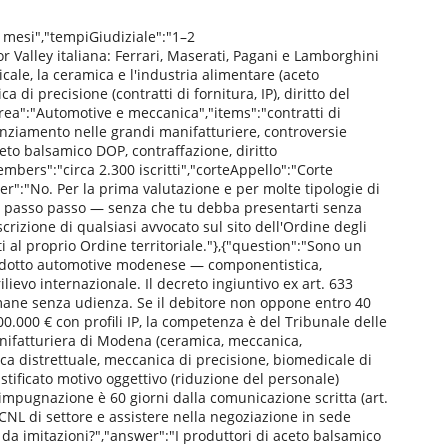
mesi","tempiGiudiziale":"1–2
 Valley italiana: Ferrari, Maserati, Pagani e Lamborghini
cale, la ceramica e l'industria alimentare (aceto
 precisione (contratti di fornitura, IP), diritto del
area":"Automotive e meccanica","items":"contratti di
icenziamento nelle grandi manifatturiere, controversie
eto balsamico DOP, contraffazione, diritto
ers":"circa 2.300 iscritti","corteAppello":"Corte
r":"No. Per la prima valutazione e per molte tipologie di
erà passo passo — senza che tu debba presentarti senza
crizione di qualsiasi avvocato sul sito dell'Ordine degli
i al proprio Ordine territoriale."},{"question":"Sono un
l'indotto automotive modenese — componentistica,
lievo internazionale. Il decreto ingiuntivo ex art. 633
imane senza udienza. Se il debitore non oppone entro 40
00.000 € con profili IP, la competenza è del Tribunale delle
nifatturiera di Modena (ceramica, meccanica,
ca distrettuale, meccanica di precisione, biomedicale di
tificato motivo oggettivo (riduzione del personale)
 di impugnazione è 60 giorni dalla comunicazione scritta (art.
CCNL di settore e assistere nella negoziazione in sede
da imitazioni?","answer":"I produttori di aceto balsamico