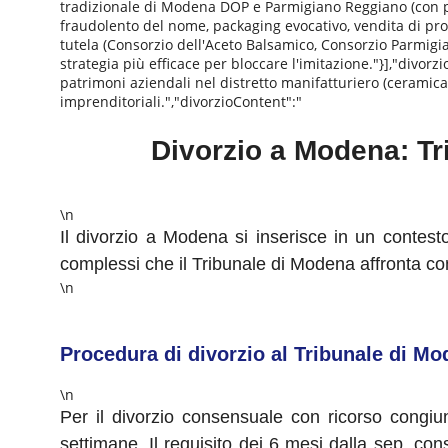
tradizionale di Modena DOP e Parmigiano Reggiano (con pr
fraudolento del nome, packaging evocativo, vendita di prod
tutela (Consorzio dell'Aceto Balsamico, Consorzio Parmigia
strategia più efficace per bloccare l'imitazione."}],"divo
patrimoni aziendali nel distretto manifatturiero (ceramica
imprenditoriali.","divorzioContent":"
Divorzio a Modena: Tri
\n
Il divorzio a Modena si inserisce in un contesto
complessi che il Tribunale di Modena affronta co
\n
Procedura di divorzio al Tribunale di M
\n
Per il divorzio consensuale con ricorso congiu
settimane. Il requisito dei 6 mesi dalla sep. con