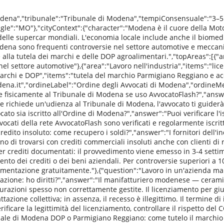
dena","tribunale":"Tribunale di Modena","tempiConsensuale":"3–5 
le":"MO"},"cityContext":{"character":"Modena è il cuore della Motor
delle supercar mondiali. L'economia locale include anche il biomedi
a sono frequenti controversie nel settore automotive e meccanica di
 alla tutela dei marchi e delle DOP agroalimentari.","topAreas":[{"
 nel settore automotive"},{"area":"Lavoro nell'industria","items":"l
 marchi e DOP","items":"tutela del marchio Parmigiano Reggiano e ac
na.it","ordineLabel":"Ordine degli Avvocati di Modena","ordineMemb
e fisicamente al Tribunale di Modena se uso AvvocatoFlash?","answe
ne richiede un'udienza al Tribunale di Modena, l'avvocato ti guid
ato sia iscritto all'Ordine di Modena?","answer":"Puoi verificare l'is
ocati della rete AvvocatoFlash sono verificati e regolarmente iscritt
credito insoluto: come recupero i soldi?","answer":"I fornitori del
 di trovarsi con crediti commerciali insoluti anche con clienti di ri
per crediti documentati: il provvedimento viene emesso in 3-4 sett
ento dei crediti o dei beni aziendali. Per controversie superiori a 1
mentazione gratuitamente."},{"question":"Lavoro in un'azienda ma
azione: ho diritti?","answer":"Il manifatturiero modenese — cerami
razioni spesso non correttamente gestite. Il licenziamento per gius
trattazione collettiva; in assenza, il recesso è illegittimo. Il termine
ficare la legittimità del licenziamento, controllare il rispetto del 
nale di Modena DOP o Parmigiano Reggiano: come tutelo il marchio 