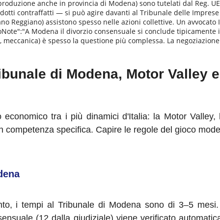
oduzione anche in provincia di Modena) sono tutelati dal Reg. UE 
otti contraffatti — si può agire davanti al Tribunale delle Imprese d
no Reggiano) assistono spesso nelle azioni collettive. Un avvocato I
rzioNote":"A Modena il divorzio consensuale si conclude tipicamente 
, meccanica) è spesso la questione più complessa. La negoziazione as
bunale di Modena, Motor Valley e 
 economico tra i più dinamici d'Italia: la Motor Valley
n competenza specifica. Capire le regole del gioco modene
odena
nto, i tempi al Tribunale di Modena sono di 3–5 mesi.
sensuale (12 dalla giudiziale) viene verificato automati