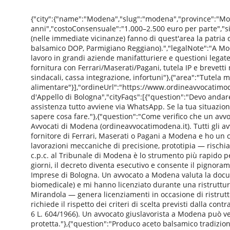
{"city":{"name":"Modena","slug":"modena","province":"Mo
anni","costoConsensuale":"1.000–2.500 euro per parte","sig
(nelle immediate vicinanze) fanno di quest'area la patria 
balsamico DOP, Parmigiano Reggiano).","legalNote":"A Moden
lavoro in grandi aziende manifatturiere e questioni legate
fornitura con Ferrari/Maserati/Pagani, tutela IP e brevetti
sindacali, cassa integrazione, infortuni"},{"area":"Tutela
alimentare"}],"ordineUrl":"https://www.ordineavvocatimode
d'Appello di Bologna","cityFaqs":[{"question":"Devo andar
assistenza tutto avviene via WhatsApp. Se la tua situazio
sapere cosa fare."},{"question":"Come verifico che un avvoc
Avvocati di Modena (ordineavvocatimodena.it). Tutti gli avv
fornitore di Ferrari, Maserati o Pagani a Modena e ho un 
lavorazioni meccaniche di precisione, prototipia — rischiano
c.p.c. al Tribunale di Modena è lo strumento più rapido 
giorni, il decreto diventa esecutivo e consente il pignoram
Imprese di Bologna. Un avvocato a Modena valuta la docu
biomedicale) e mi hanno licenziato durante una ristruttur
Mirandola — genera licenziamenti in occasione di ristruttu
richiede il rispetto dei criteri di scelta previsti dalla con
6 L. 604/1966). Un avvocato giuslavorista a Modena può veri
protetta."},{"question":"Produco aceto balsamico tradizio