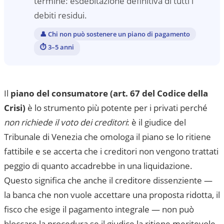
termine: esdebitazione definitiva di tutti i
debiti residui.
👤
Chi non può sostenere un piano di pagamento
⏱
3–5 anni
Il
piano del consumatore (art. 67 del Codice della
Crisi)
è lo strumento più potente per i privati perché
non richiede il voto dei creditori
: è il giudice del
Tribunale di Venezia
che omologa il piano se lo ritiene
fattibile e se accerta che i creditori non vengono trattati
peggio di quanto accadrebbe in una liquidazione.
Questo significa che anche il creditore dissenziente —
la banca che non vuole accettare una proposta ridotta, il
fisco che esige il pagamento integrale — non può
bloccare la procedura se il giudice la ritiene meritevole.