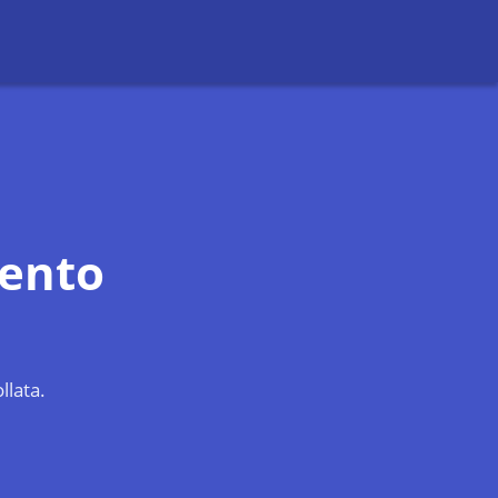
ento
llata.