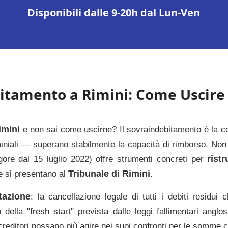
Disponibili dalle 9-20h dal Lun-Ven
bitamento a
Rimini
: Come Uscire 
imini
e non sai come uscirne? Il sovraindebitamento è la con
ominiali — superano stabilmente la capacità di rimborso. Non
rist
gore dal 15 luglio 2022) offre strumenti concreti per
Tribunale di Rimini
e si presentano al
.
tazione
: la cancellazione legale di tutti i debiti resid
o della "fresh start" prevista dalle leggi fallimentari angl
 creditori possano più agire nei suoi confronti per le somme c