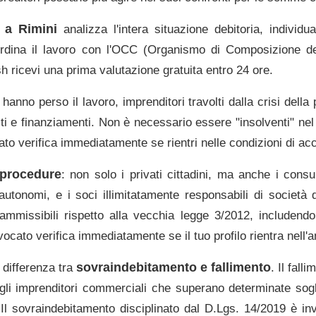
o a
Rimini
analizza l'intera situazione debitoria, indivi
ordina il lavoro con l'OCC (Organismo di Composizione dell
h ricevi una prima valutazione gratuita entro 24 ore.
nno perso il lavoro, imprenditori travolti dalla crisi della pr
ti e finanziamenti. Non è necessario essere "insolventi" nel
ocato verifica immediatamente se rientri nelle condizioni di a
 procedure
: non solo i privati cittadini, ma anche i consu
 autonomi, e i soci illimitatamente responsabili di società 
i ammissibili rispetto alla vecchia legge 3/2012, includen
vvocato verifica immediatamente se il tuo profilo rientra nell'
sovraindebitamento e fallimento
 differenza tra
. Il fal
li imprenditori commerciali che superano determinate sogli
 Il sovraindebitamento disciplinato dal D.Lgs. 14/2019 è inv