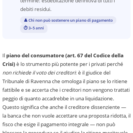
termine: esdebitazione definitiva di tutti i
debiti residui.
👤
Chi non può sostenere un piano di pagamento
⏱
3–5 anni
Il
piano del consumatore (art. 67 del Codice della
Crisi)
è lo strumento più potente per i privati perché
non richiede il voto dei creditori
: è il giudice del
Tribunale di Ravenna
che omologa il piano se lo ritiene
fattibile e se accerta che i creditori non vengono trattati
peggio di quanto accadrebbe in una liquidazione.
Questo significa che anche il creditore dissenziente —
la banca che non vuole accettare una proposta ridotta, il
fisco che esige il pagamento integrale — non può
bloccare la procedura se il giudice la ritiene meritevole.