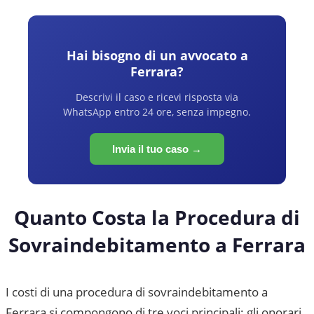
Hai bisogno di un avvocato a
Ferrara
?
Descrivi il caso e ricevi risposta via
WhatsApp entro 24 ore, senza impegno.
Invia il tuo caso →
Quanto Costa la Procedura di
Sovraindebitamento a
Ferrara
I costi di una procedura di sovraindebitamento a
Ferrara
si compongono di tre voci principali: gli onorari