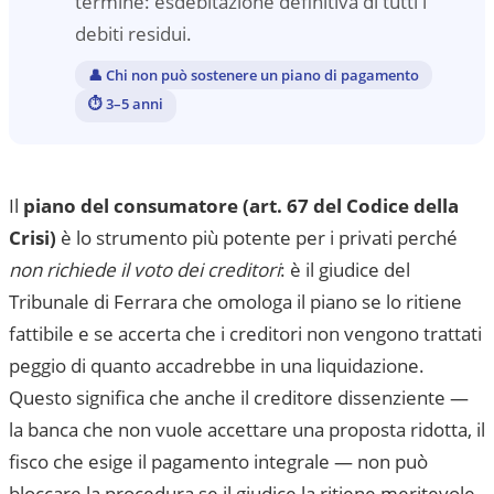
termine: esdebitazione definitiva di tutti i
debiti residui.
👤
Chi non può sostenere un piano di pagamento
⏱
3–5 anni
Il
piano del consumatore (art. 67 del Codice della
Crisi)
è lo strumento più potente per i privati perché
non richiede il voto dei creditori
: è il giudice del
Tribunale di Ferrara
che omologa il piano se lo ritiene
fattibile e se accerta che i creditori non vengono trattati
peggio di quanto accadrebbe in una liquidazione.
Questo significa che anche il creditore dissenziente —
la banca che non vuole accettare una proposta ridotta, il
fisco che esige il pagamento integrale — non può
bloccare la procedura se il giudice la ritiene meritevole.