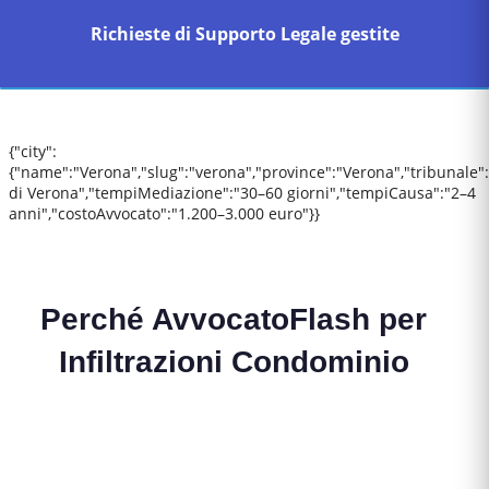
Richieste di Supporto Legale gestite
{"city":
{"name":"Verona","slug":"verona","province":"Verona","tribunale"
di Verona","tempiMediazione":"30–60 giorni","tempiCausa":"2–4
anni","costoAvvocato":"1.200–3.000 euro"}}
Perché AvvocatoFlash per
Infiltrazioni Condominio