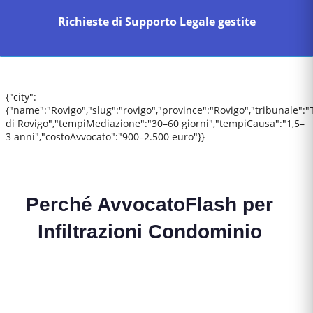
Richieste di Supporto Legale gestite
{"city":
{"name":"Rovigo","slug":"rovigo","province":"Rovigo","tribunale":"
di Rovigo","tempiMediazione":"30–60 giorni","tempiCausa":"1,5–
3 anni","costoAvvocato":"900–2.500 euro"}}
Perché AvvocatoFlash per
Infiltrazioni Condominio