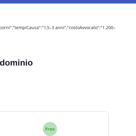
giorni","tempiCausa":"1,5–3 anni","costoAvvocato":"1.200–
ondominio