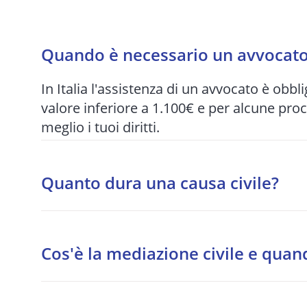
Quando è necessario un avvocato 
In Italia l'assistenza di un avvocato è obbli
valore inferiore a 1.100€ e per alcune pro
meglio i tuoi diritti.
Quanto dura una causa civile?
I tempi variano enormemente in base al tri
per quelle più articolate. Per questo motiv
Cos'è la mediazione civile e quan
quando possibile.
La mediazione è un tentativo di accordo s
procedibilità per alcune materie: condomini