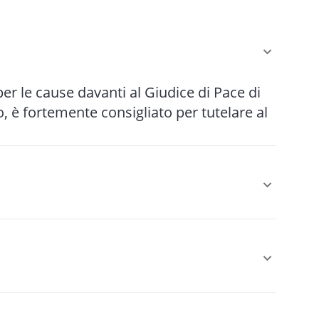
 per le cause davanti al Giudice di Pace di
 è fortemente consigliato per tutelare al
r le cause più semplici fino a 5-10 anni
le (mediazione, negoziazione assistita)
 È obbligatoria come condizione di
sarcimento danni da circolazione stradale,