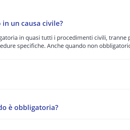
in un causa civile?
gatoria in quasi tutti i procedimenti civili, tranne
cedure specifiche. Anche quando non obbligatorio,
bunale e alla complessità del caso: da 1-2 anni pe
o si preferisce spesso una soluzione stragiudizia
do è obbligatoria?
tragiudiziale davanti a un organismo accreditato.
o, diritti reali, eredità, locazione, comodato, ri