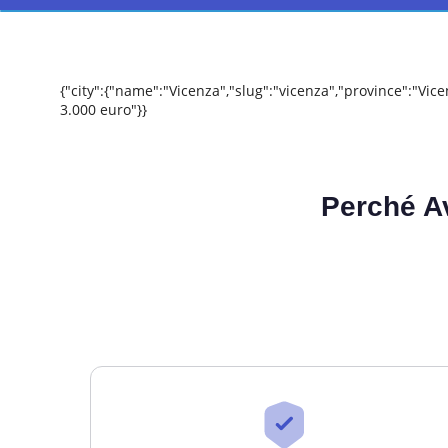
{"city":{"name":"Vicenza","slug":"vicenza","province":"Vi
3.000 euro"}}
Perché A