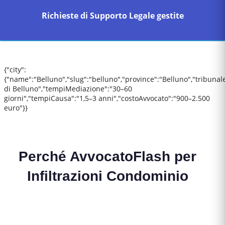
Richieste di Supporto Legale gestite
{"city":
{"name":"Belluno","slug":"belluno","province":"Belluno","tribunal
di Belluno","tempiMediazione":"30–60
giorni","tempiCausa":"1,5–3 anni","costoAvvocato":"900–2.500
euro"}}
Perché AvvocatoFlash per
Infiltrazioni Condominio