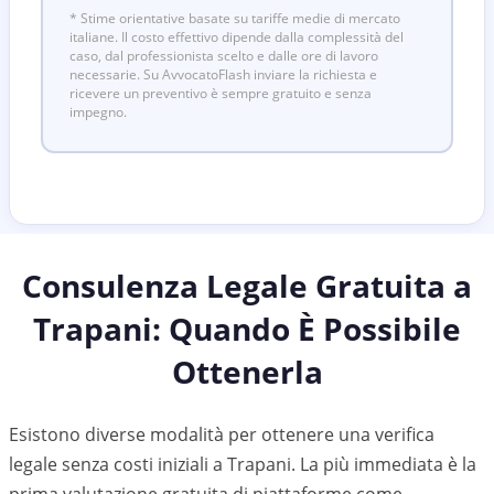
* Stime orientative basate su tariffe medie di mercato
italiane. Il costo effettivo dipende dalla complessità del
caso, dal professionista scelto e dalle ore di lavoro
necessarie. Su AvvocatoFlash inviare la richiesta e
ricevere un preventivo è sempre gratuito e senza
impegno.
Consulenza Legale Gratuita a
Trapani
: Quando È Possibile
Ottenerla
Esistono diverse modalità per ottenere una verifica
legale senza costi iniziali a Trapani. La più immediata è la