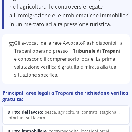
nell'agricoltura, le controversie legate
all'immigrazione e le problematiche immobiliari
in un mercato ad alta pressione turistica.
⚖️
Gli avvocati della rete AvvocatoFlash disponibili a
Trapani
operano presso il
Tribunale di Trapani
e conoscono il
comprensorio
locale. La prima
valutazione
verifica
è gratuita e mirata alla tua
situazione specifica.
Principali aree legali a
Trapani
che richiedono
verifica
gratuita:
Diritto del lavoro
:
pesca, agricoltura, contratti stagionali,
infortuni sul lavoro
Diritto immobiliare
:
compravendita, locazioni brevi,