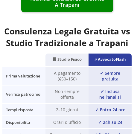
A
Trapani
Consulenza Legale Gratuita vs
Studio Tradizionale a
Trapani
🏢 Studio Fisico
⚡ AvvocatoFlash
A pagamento
✓
Sempre
Prima valutazione
(€50–150)
gratuita
Non sempre
✓
Inclusa
Verifica patrocinio
offerta
nell'analisi
2–10 giorni
✓
Entro 24 ore
Tempi risposta
Orari d'ufficio
✓
24h su 24
Disponibilità