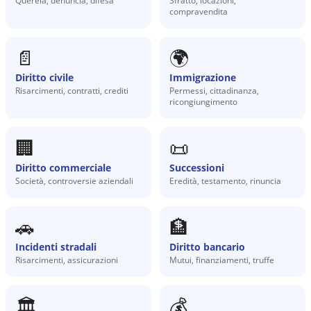
Querela, denuncia, difesa
Sfratto, locazioni,
compravendita
📄
🌍
Diritto civile
Immigrazione
Risarcimenti, contratti, crediti
Permessi, cittadinanza,
ricongiungimento
🏢
📜
Diritto commerciale
Successioni
Società, controversie aziendali
Eredità, testamento, rinuncia
🚗
🏦
Incidenti stradali
Diritto bancario
Risarcimenti, assicurazioni
Mutui, finanziamenti, truffe
🏛️
💰