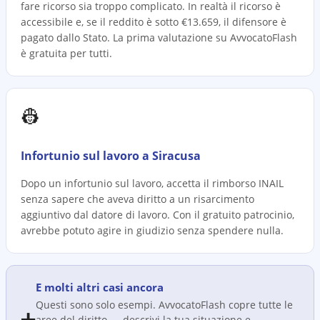
fare ricorso sia troppo complicato. In realtà il ricorso è
accessibile e, se il reddito è sotto €13.659, il difensore è
pagato dallo Stato. La prima valutazione su AvvocatoFlash
è gratuita per tutti.
👷
Infortunio sul lavoro a Siracusa
Dopo un infortunio sul lavoro, accetta il rimborso INAIL
senza sapere che aveva diritto a un risarcimento
aggiuntivo dal datore di lavoro. Con il gratuito patrocinio,
avrebbe potuto agire in giudizio senza spendere nulla.
E molti altri casi ancora
Questi sono solo esempi. AvvocatoFlash copre tutte le
➕
aree del diritto — descrivi la tua situazione e