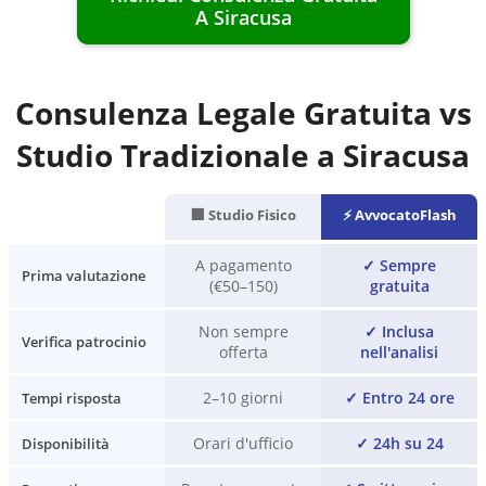
A
Siracusa
Consulenza Legale Gratuita vs
Studio Tradizionale a
Siracusa
🏢 Studio Fisico
⚡ AvvocatoFlash
A pagamento
✓
Sempre
Prima valutazione
(€50–150)
gratuita
Non sempre
✓
Inclusa
Verifica patrocinio
offerta
nell'analisi
2–10 giorni
✓
Entro 24 ore
Tempi risposta
Orari d'ufficio
✓
24h su 24
Disponibilità