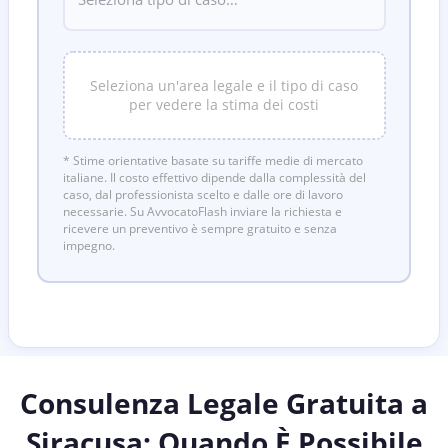
Seleziona un'area legale e il tipo di caso
per vedere la stima dei costi
* Stime orientative basate su tariffe medie di mercato
italiane. Il costo effettivo dipende dalla complessità del
caso, dal professionista scelto e dalle ore di lavoro
necessarie. Su AvvocatoFlash inviare la richiesta e
ricevere un preventivo è sempre gratuito e senza
impegno.
Consulenza Legale Gratuita a
Siracusa
: Quando È Possibile