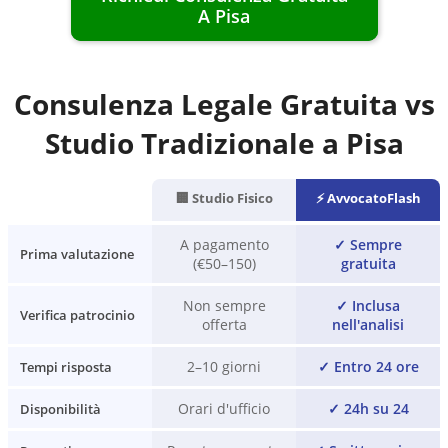
A
Pisa
Consulenza Legale Gratuita vs
Studio Tradizionale a
Pisa
🏢 Studio Fisico
⚡ AvvocatoFlash
A pagamento
✓
Sempre
Prima valutazione
(€50–150)
gratuita
Non sempre
✓
Inclusa
Verifica patrocinio
offerta
nell'analisi
2–10 giorni
✓
Entro 24 ore
Tempi risposta
Orari d'ufficio
✓
24h su 24
Disponibilità