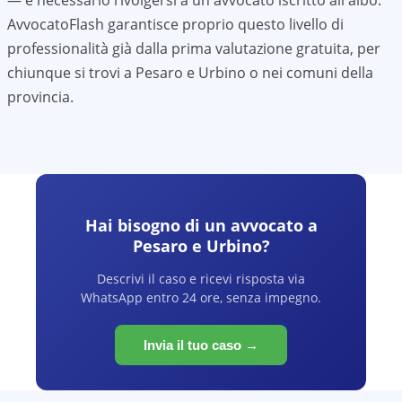
— è necessario rivolgersi a un avvocato iscritto all'albo.
AvvocatoFlash garantisce proprio questo livello di
professionalità già dalla prima valutazione gratuita, per
chiunque si trovi a
Pesaro e Urbino
o nei comuni della
provincia.
Hai bisogno di un avvocato a
Pesaro e Urbino
?
Descrivi il caso e ricevi risposta via
WhatsApp entro 24 ore, senza impegno.
Invia il tuo caso →