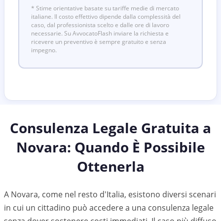
* Stime orientative basate su tariffe medie di mercato
italiane. Il costo effettivo dipende dalla complessità del
caso, dal professionista scelto e dalle ore di lavoro
necessarie. Su AvvocatoFlash inviare la richiesta e
ricevere un preventivo è sempre gratuito e senza
impegno.
Consulenza Legale Gratuita a
Novara
: Quando È Possibile
Ottenerla
A Novara, come nel resto d'Italia, esistono diversi scenari
in cui un cittadino può accedere a una consulenza legale