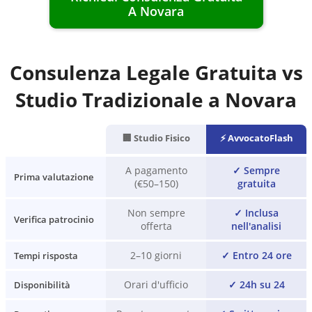
A
Novara
Consulenza Legale Gratuita vs
Studio Tradizionale a
Novara
🏢 Studio Fisico
⚡ AvvocatoFlash
A pagamento
✓
Sempre
Prima valutazione
(€50–150)
gratuita
Non sempre
✓
Inclusa
Verifica patrocinio
offerta
nell'analisi
2–10 giorni
✓
Entro 24 ore
Tempi risposta
Orari d'ufficio
✓
24h su 24
Disponibilità