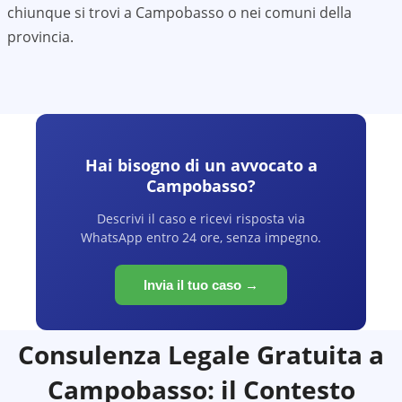
chiunque si trovi a
Campobasso
o nei comuni della
provincia.
Hai bisogno di un avvocato a
Campobasso
?
Descrivi il caso e ricevi risposta via
WhatsApp entro 24 ore, senza impegno.
Invia il tuo caso →
Consulenza Legale Gratuita a
Campobasso
: il Contesto