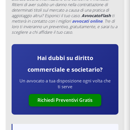
Ritieni di aver subìto un danno nella contrattazione di
determinati titoli sul mercato a causa di una pratica di
aggiotaggio altrui? Esponici il tuo caso.
AvvocatoFlash
ti
metterà in contatto con i migliori
avvocati online
. Tre di
loro ti invieranno un preventivo, gratuitamente, e sarai tu a
scegliere a chi affidare il tuo caso
.
Hai dubbi su
diritto
commerciale e societario
?
Un avvocato a tua disposizione ogni volta che
ti serve
Richiedi Preventivi Gratis