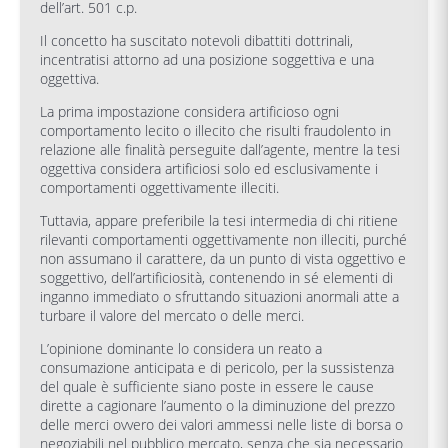
dell’art. 501 c.p.
Il concetto ha suscitato notevoli dibattiti dottrinali,
incentratisi attorno ad una posizione soggettiva e una
oggettiva.
La prima impostazione considera artificioso ogni
comportamento lecito o illecito che risulti fraudolento in
relazione alle finalità perseguite dall’agente, mentre la tesi
oggettiva considera artificiosi solo ed esclusivamente i
comportamenti oggettivamente illeciti.
Tuttavia, appare preferibile la tesi intermedia di chi ritiene
rilevanti comportamenti oggettivamente non illeciti, purché
non assumano il carattere, da un punto di vista oggettivo e
soggettivo, dell’artificiosità, contenendo in sé elementi di
inganno immediato o sfruttando situazioni anormali atte a
turbare il valore del mercato o delle merci.
L’opinione dominante lo considera un reato a
consumazione anticipata e di pericolo, per la sussistenza
del quale è sufficiente siano poste in essere le cause
dirette a cagionare l’aumento o la diminuzione del prezzo
delle merci ovvero dei valori ammessi nelle liste di borsa o
negoziabili nel pubblico mercato, senza che sia necessario